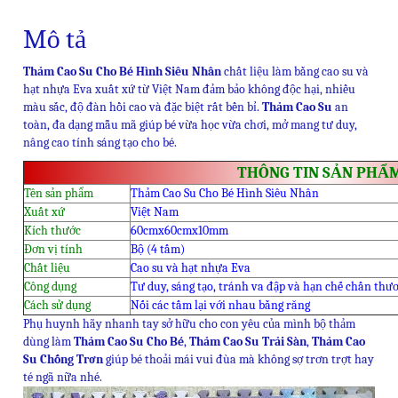
Mô tả
Thảm Cao Su Cho Bé Hình Siêu Nhân
chất liệu làm bằng cao su và
hạt nhựa Eva xuất xứ từ Việt Nam đảm bảo không độc hại, nhiều
màu sắc, độ đàn hồi cao và đặc biệt rất bền bỉ.
Thảm Cao Su
an
toàn, đa dạng mẫu mã giúp bé vừa học vừa chơi, mở mang tư duy,
nâng cao tính sáng tạo cho bé.
THÔNG TIN SẢN PHẨ
Tên sản phẩm
Thảm Cao Su Cho Bé Hình Siêu Nhân
Xuất xứ
Việt Nam
Kích thước
60cmx60cmx10mm
Đơn vị tính
Bộ (4 tấm)
Chất liệu
Cao su và hạt nhựa Eva
Công dụng
Tư duy, sáng tạo, tránh va đập và hạn chế chấn thư
Cách sử dụng
Nối các tấm lại với nhau bằng răng
Phụ huynh hãy nhanh tay sở hữu cho con yêu của mình bộ thảm
dùng làm
Thảm Cao Su Cho Bé
,
Thảm Cao Su Trải Sàn
,
Thảm Cao
Su Chống Trơn
giúp bé thoải mái vui đùa mà không sợ trơn trợt hay
té ngã nữa nhé.