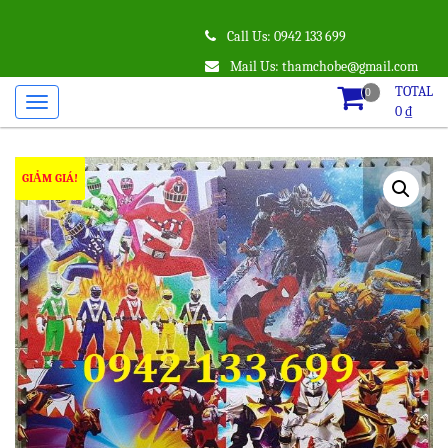
Call Us: 0942 133 699
Mail Us: thamchobe@gmail.com
TOTAL
0
0
₫
GIẢM GIÁ!