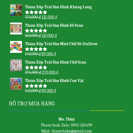
Thảm Xốp Trải Sàn Hình Khủng Long
170,000
₫
135,000
₫
Được xếp
hạng
5.00
5
Thảm Xốp Trải Sàn Hình Số Scan
sao
150,000
₫
110,000
₫
Được xếp
hạng
5.00
5
Thảm Xốp Trải Sàn Mini Chữ Số 15x15cm
sao
140,000
₫
89,000
₫
Được xếp
hạng
5.00
5
Thảm Xốp Trải Sàn Hình Chữ Scan
sao
375,000
₫
270,000
₫
Được xếp
hạng
5.00
5
Thảm Xốp Trải Sàn Hình Con Vật
sao
140,000
₫
89,000
₫
Được xếp
hạng
5.00
5
sao
HỖ TRỢ MUA HÀNG
Ms. Thủy
Phone hoặc Zalo: 0942 133 699
Mail: thamchobe@gmail.com