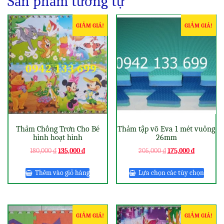
Sản phẩm tương tự
GIẢM GIÁ!
GIẢM GIÁ!
Thảm Chống Trơn Cho Bé
Thảm tập võ Eva 1 mét vuông
hình hoạt hình
26mm
180,000
₫
135,000
₫
205,000
₫
175,000
₫
Thêm vào giỏ hàng
Lựa chọn các tùy chọn
GIẢM GIÁ!
GIẢM GIÁ!