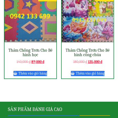
Thảm Chống Trơn Cho Bé
Thảm Chống Trơn Cho Bé
hình học
hình công chúa
140,000
₫
89,000
₫
180,000
₫
135,000
₫
Thêm vào giỏ hàng
Thêm vào giỏ hàng
SẢN PHẨM ĐÁNH GIÁ CAO