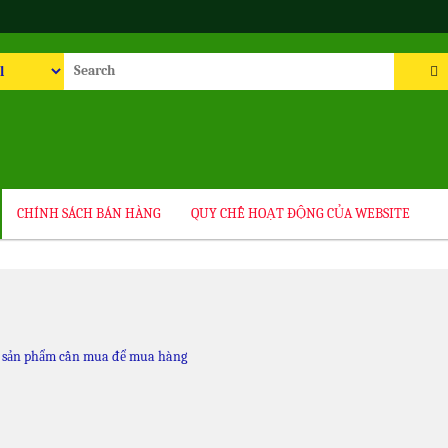
rch
CHÍNH SÁCH BÁN HÀNG
QUY CHẾ HOẠT ĐỘNG CỦA WEBSITE
n sản phẩm cần mua để mua hàng