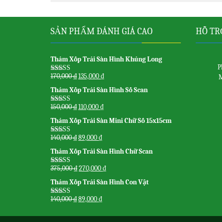
SẢN PHẨM ĐÁNH GIÁ CAO
HỖ TR
Thảm Xốp Trải Sàn Hình Khủng Long
P
170,000
₫
135,000
₫
M
Được xếp
hạng
5.00
5
Thảm Xốp Trải Sàn Hình Số Scan
sao
150,000
₫
110,000
₫
Được xếp
hạng
5.00
5
Thảm Xốp Trải Sàn Mini Chữ Số 15x15cm
sao
140,000
₫
89,000
₫
Được xếp
hạng
5.00
5
Thảm Xốp Trải Sàn Hình Chữ Scan
sao
375,000
₫
270,000
₫
Được xếp
hạng
5.00
5
Thảm Xốp Trải Sàn Hình Con Vật
sao
140,000
₫
89,000
₫
Được xếp
hạng
5.00
5
sao