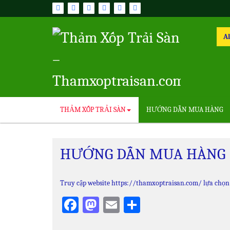
Skip
to
content
Sea
for:
THẢM XỐP TRẢI SÀN
HƯỚNG DẪN MUA HÀNG
HƯỚNG DẪN MUA HÀNG
Truy cập website https://thamxoptraisan.com/ lựa chọ
Facebook
Mastodon
Email
Share