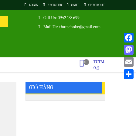
LOGIN
REGISTER
CART
CHECKOUT
Call Us: 0942 133 699
Mail Us: thamchobe@gmail.com
Faceb
Masto
TOTAL
0
0
₫
Email
Share
GIỎ HÀNG