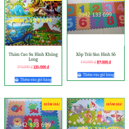
Thảm Cao Su Hình Khủng
Xốp Trải Sàn Hình Số
Long
140,000
₫
89,000
₫
170,000
₫
135,000
₫
Thêm vào giỏ hàng
Thêm vào giỏ hàng
GIẢM GIÁ!
GIẢM GIÁ!