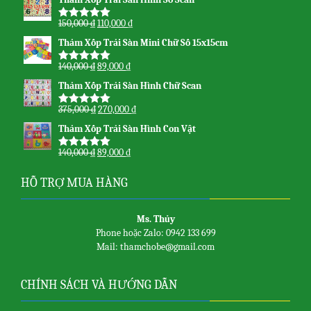
sao
150,000
₫
110,000
₫
Được xếp
hạng
5.00
5
Thảm Xốp Trải Sàn Mini Chữ Số 15x15cm
sao
140,000
₫
89,000
₫
Được xếp
hạng
5.00
5
Thảm Xốp Trải Sàn Hình Chữ Scan
sao
375,000
₫
270,000
₫
Được xếp
hạng
5.00
5
Thảm Xốp Trải Sàn Hình Con Vật
sao
140,000
₫
89,000
₫
Được xếp
hạng
5.00
5
sao
HỖ TRỢ MUA HÀNG
Ms. Thủy
Phone hoặc Zalo: 0942 133 699
Mail: thamchobe@gmail.com
CHÍNH SÁCH VÀ HƯỚNG DẪN