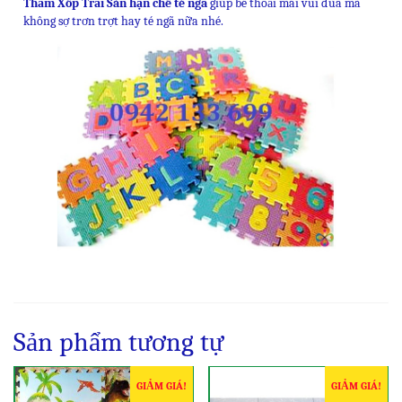
Thảm Xốp Trải Sàn hạn chế té ngã
giúp bé thoải mái vui đùa mà
không sợ trơn trợt hay té ngã nữa nhé.
Sản phẩm tương tự
GIẢM GIÁ!
GIẢM GIÁ!