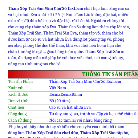
Thảm Xốp Trải Sàn Mini Chữ Số 15x15cm
chất liệu làm bằng cao su
và hạt nhựa Eva xuất xứ từ Việt Nam đảm bảo không độc hại, nhiều
màu sắc, độ đàn hồi cao và đặc biệt rất bền bỉ. Ngoài ra chúng tôi
còn cung cấp thảm xốp Eva, Thảm Cao Su dùng làm thảm xốp lót sàn,
Thảm Xốp Trải Sàn, Thảm Trải Sàn Eva, thảm tập võ, thảm cho bé
được làm từ cao su và hạt nhựa Eva dùng lót phòng tập võ, phòng
aerobic, phòng thể dục thể thao, khu vui chơi liên hoàn hạn chế
chấn thương té ngã… giao hàng toàn quốc.
Thảm Xốp Trải Sàn
an
toàn, đa dạng mẫu mã giúp bé vừa học vừa chơi, mở mang tư duy,
nâng cao tính sáng tạo cho bé.
THÔNG TIN SẢN PHẨ
Tên Sản Phẩm
Thảm Xốp Trải Sàn Mini Chữ Số 15x15cm
Xuất xứ
Việt Nam
Kích thước
15cmx15cmx10mm
Đơn vị tính
Bộ (40 tấm)
Chất liệu
Cao su và hạt nhựa Eva
Công dụng
Tư duy, sáng tạo, tránh va đập và hạn chế chấn t
Cách sử dụng
Nối các tấm lại với nhau bằng răng
Phụ huynh hãy nhanh tay sở hữu cho con yêu của mình bộ thảm
dùng làm
Thảm Xốp Trải Sàn chơi đùa
,
Thảm Xốp Trải Sàn tập bò
,