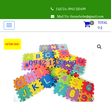
Call Us: 0942 133 699
Mail Us: thamchobe@gmail.com
TOTAL
0
0
₫
GIẢM GIÁ!