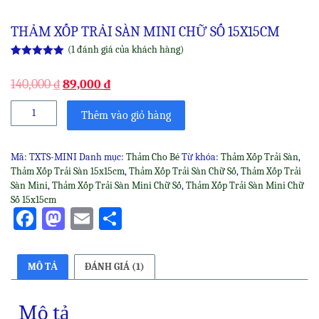
THẢM XỐP TRẢI SÀN MINI CHỮ SỐ 15X15CM
(
1
đánh giá của khách hàng)
5.00
1
trên 5
dựa trên
140,000
₫
89,000
₫
đánh giá
Thảm
Thêm vào giỏ hàng
Xốp
Trải
Sàn
Mã:
TXTS-MINI
Danh mục:
Thảm Cho Bé
Từ khóa:
Thảm Xốp Trải Sàn
,
Mini
Thảm Xốp Trải Sàn 15x15cm
,
Thảm Xốp Trải Sàn Chữ Số
,
Thảm Xốp Trải
Chữ
Sàn Mini
,
Thảm Xốp Trải Sàn Mini Chữ Số
,
Thảm Xốp Trải Sàn Mini Chữ
Số
Số 15x15cm
15x15cm
Facebook
Mastodon
Email
Share
số
lượng
MÔ TẢ
ĐÁNH GIÁ (1)
Mô tả