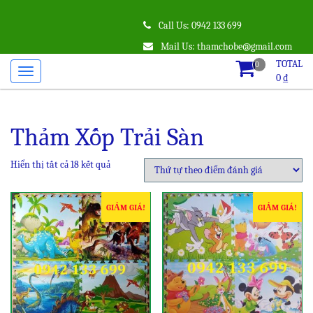
Call Us: 0942 133 699
Mail Us: thamchobe@gmail.com
TOTAL
0
0
₫
Thảm Xốp Trải Sàn
Hiển thị tất cả 18 kết quả
GIẢM GIÁ!
GIẢM GIÁ!