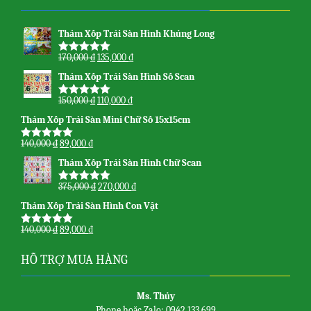
Thảm Xốp Trải Sàn Hình Khủng Long
170,000
₫
135,000
₫
Được xếp
hạng
5.00
5
Thảm Xốp Trải Sàn Hình Số Scan
sao
150,000
₫
110,000
₫
Được xếp
hạng
5.00
5
Thảm Xốp Trải Sàn Mini Chữ Số 15x15cm
sao
140,000
₫
89,000
₫
Được xếp
hạng
5.00
5
Thảm Xốp Trải Sàn Hình Chữ Scan
sao
375,000
₫
270,000
₫
Được xếp
hạng
5.00
5
Thảm Xốp Trải Sàn Hình Con Vật
sao
140,000
₫
89,000
₫
Được xếp
hạng
5.00
5
sao
HỖ TRỢ MUA HÀNG
Ms. Thủy
Phone hoặc Zalo: 0942 133 699