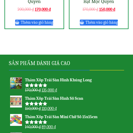
Quyên
Hạt Mộc Quyên
200,000
₫
170,000
₫
170,000
₫
150,000
₫
Thêm vào giỏ hàng
Thêm vào giỏ hàng
SẢN PHẨM ĐÁNH GIÁ CAO
Thảm Xốp Trải Sàn Hình Khủng Long
170,000
₫
135,000
₫
Được xếp
hạng
5.00
5
Thảm Xốp Trải Sàn Hình Số Scan
sao
150,000
₫
110,000
₫
Được xếp
hạng
5.00
5
Thảm Xốp Trải Sàn Mini Chữ Số 15x15cm
sao
140,000
₫
89,000
₫
Được xếp
hạng
5.00
5