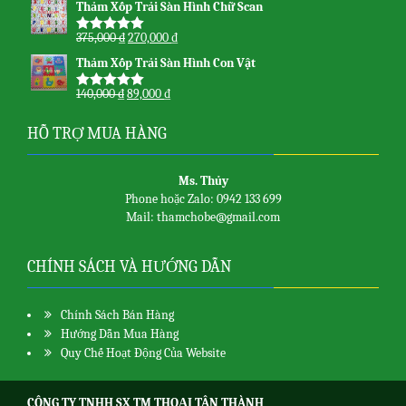
Thảm Xốp Trải Sàn Hình Chữ Scan
sao
375,000
₫
270,000
₫
Được xếp
hạng
5.00
5
Thảm Xốp Trải Sàn Hình Con Vật
sao
140,000
₫
89,000
₫
Được xếp
hạng
5.00
5
sao
HỖ TRỢ MUA HÀNG
Ms. Thủy
Phone hoặc Zalo: 0942 133 699
Mail: thamchobe@gmail.com
CHÍNH SÁCH VÀ HƯỚNG DẪN
Chính Sách Bán Hàng
Hướng Dẫn Mua Hàng
Quy Chế Hoạt Động Của Website
CÔNG TY TNHH SX TM THOẠI TÂN THÀNH