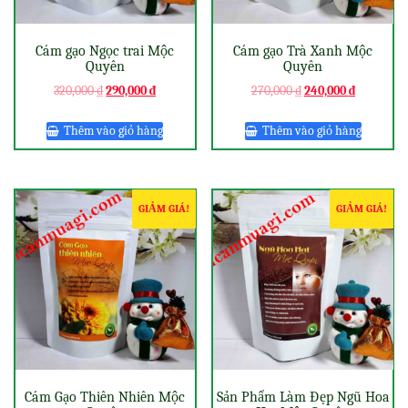
Cám gạo Ngọc trai Mộc
Cám gạo Trà Xanh Mộc
Quyên
Quyên
320,000
₫
290,000
₫
270,000
₫
240,000
₫
Thêm vào giỏ hàng
Thêm vào giỏ hàng
GIẢM GIÁ!
GIẢM GIÁ!
Cám Gạo Thiên Nhiên Mộc
Sản Phẩm Làm Đẹp Ngũ Hoa