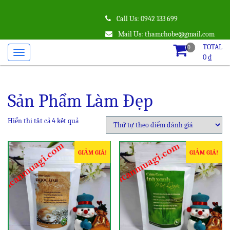
Call Us: 0942 133 699
Mail Us: thamchobe@gmail.com
TOTAL
0
0
₫
Sản Phẩm Làm Đẹp
Hiển thị tất cả 4 kết quả
GIẢM GIÁ!
GIẢM GIÁ!