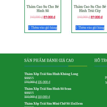
Thảm Cao Su Cho Bé
Thảm Cao Su Cho Bé
Hình Số
Hình Trái Cây
140,000
₫
89,000
₫
140,000
₫
89,000
₫
Thêm vào giỏ hàng
Thêm vào giỏ hàng
SẢN PHẨM ĐÁNH GIÁ CAO
HỖ TR
Thảm Xốp Trải Sàn Hình Khủng Long
P
170,000
₫
135,000
₫
M
Được xếp
hạng
5.00
5
Thảm Xốp Trải Sàn Hình Số Scan
sao
150,000
₫
110,000
₫
Được xếp
hạng
5.00
5
Thảm Xốp Trải Sàn Mini Chữ Số 15x15cm
sao