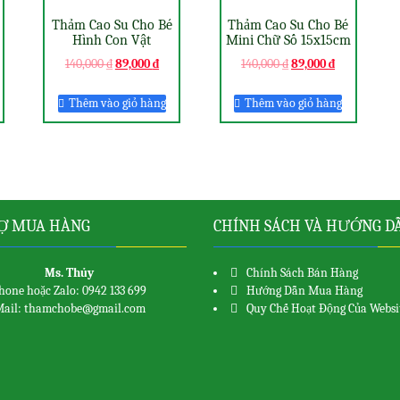
Thảm Cao Su Cho Bé
Thảm Cao Su Cho Bé
Hình Con Vật
Mini Chữ Số 15x15cm
140,000
₫
89,000
₫
140,000
₫
89,000
₫
Thêm vào giỏ hàng
Thêm vào giỏ hàng
Ợ MUA HÀNG
CHÍNH SÁCH VÀ HƯỚNG D
Ms. Thủy
Chính Sách Bán Hàng
hone hoặc Zalo: 0942 133 699
Hướng Dẫn Mua Hàng
ail: thamchobe@gmail.com
Quy Chế Hoạt Động Của Websi