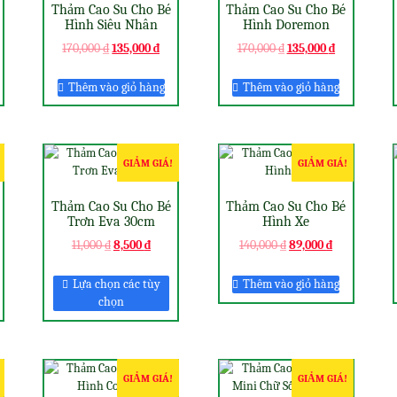
Thảm Cao Su Cho Bé
Thảm Cao Su Cho Bé
Hình Siêu Nhân
Hình Doremon
170,000
₫
135,000
₫
170,000
₫
135,000
₫
Thêm vào giỏ hàng
Thêm vào giỏ hàng
GIẢM GIÁ!
GIẢM GIÁ!
Thảm Cao Su Cho Bé
Thảm Cao Su Cho Bé
Trơn Eva 30cm
Hình Xe
11,000
₫
8,500
₫
140,000
₫
89,000
₫
Lựa chọn các tùy
Thêm vào giỏ hàng
chọn
GIẢM GIÁ!
GIẢM GIÁ!