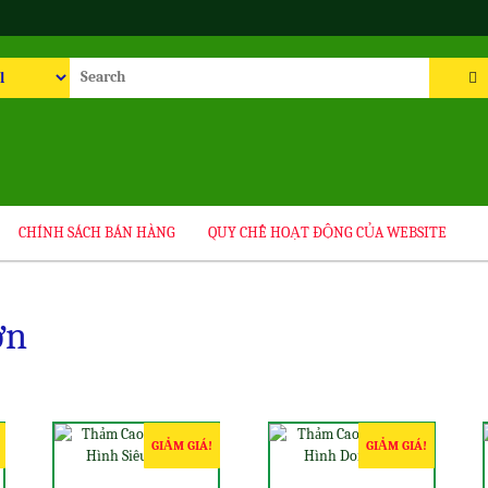
rch
CHÍNH SÁCH BÁN HÀNG
QUY CHẾ HOẠT ĐỘNG CỦA WEBSITE
ơn
GIẢM GIÁ!
GIẢM GIÁ!