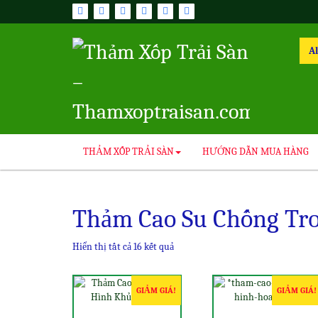
Skip
to
content
Sea
for:
THẢM XỐP TRẢI SÀN
HƯỚNG DẪN MUA HÀNG
Thảm Cao Su Chống Tr
Hiển thị tất cả 16 kết quả
GIẢM GIÁ!
GIẢM GIÁ!