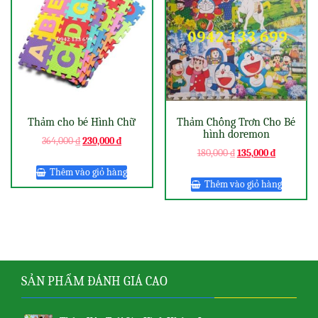
Thảm cho bé Hình Chữ
Thảm Chống Trơn Cho Bé
hình doremon
364,000
₫
230,000
₫
180,000
₫
135,000
₫
Thêm vào giỏ hàng
Thêm vào giỏ hàng
SẢN PHẨM ĐÁNH GIÁ CAO