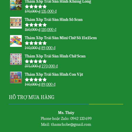
Thảm Xốp Trải Sàn Hình Khủng Long
170,000
₫
135,000
₫
Được xếp
hạng
5.00
5
Thảm Xốp Trải Sàn Hình Số Scan
sao
150,000
₫
110,000
₫
Được xếp
hạng
5.00
5
Thảm Xốp Trải Sàn Mini Chữ Số 15x15cm
sao
140,000
₫
89,000
₫
Được xếp
hạng
5.00
5
Thảm Xốp Trải Sàn Hình Chữ Scan
sao
375,000
₫
270,000
₫
Được xếp
hạng
5.00
5
Thảm Xốp Trải Sàn Hình Con Vật
sao
140,000
₫
89,000
₫
Được xếp
hạng
5.00
5
sao
HỖ TRỢ MUA HÀNG
Ms. Thủy
Phone hoặc Zalo: 0942 133 699
Mail: thamchobe@gmail.com