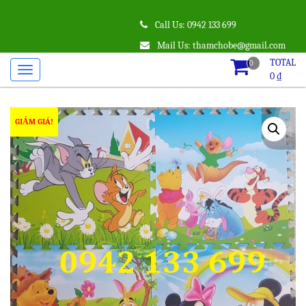
Call Us: 0942 133 699
Mail Us: thamchobe@gmail.com
TOTAL
0
0
₫
GIẢM GIÁ!