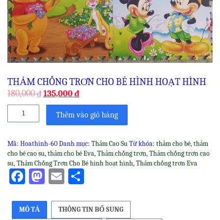
THẢM CHỐNG TRƠN CHO BÉ HÌNH HOẠT HÌNH
180,000
₫
135,000
₫
Thảm
Thêm vào giỏ hàng
Chống
Trơn
Cho
Mã:
Hoathinh-60
Danh mục:
Thảm Cao Su
Từ khóa:
thảm cho bé
,
thảm
Bé
cho bé cao su
,
thảm cho bé Eva
,
Thảm chống trơn
,
Thảm chống trơn cao
hình
su
,
Thảm Chống Trơn Cho Bé hình hoạt hình
,
Thảm chống trơn Eva
hoạt
Facebook
Mastodon
Email
Share
hình
số
lượng
MÔ TẢ
THÔNG TIN BỔ SUNG