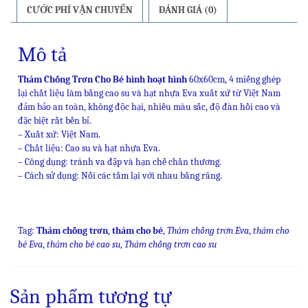
CƯỚC PHÍ VẬN CHUYỂN
ĐÁNH GIÁ (0)
Mô tả
Thảm Chống Trơn Cho Bé hình hoạt hình
60x60cm, 4 miếng ghép
lại chất liệu làm bằng cao su và hạt nhựa Eva xuất xứ từ Việt Nam
đảm bảo an toàn, không độc hại, nhiều màu sắc, độ đàn hồi cao và
đặc biệt rất bền bỉ.
– Xuất xứ: Việt Nam.
– Chất liệu: Cao su và hạt nhựa Eva.
– Công dụng: tránh va đập và hạn chế chấn thương.
– Cách sử dụng: Nối các tấm lại với nhau bằng răng.
Tag:
Thảm chống trơn
,
thảm cho bé
,
Thảm chống trơn Eva
,
thảm cho
bé Eva
,
thảm cho bé cao su
,
Thảm chống trơn cao su
Sản phẩm tương tự