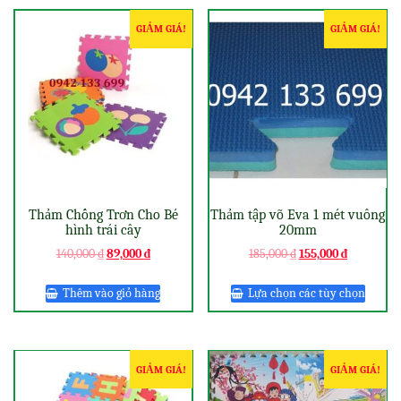
GIẢM GIÁ!
GIẢM GIÁ!
Thảm Chống Trơn Cho Bé
Thảm tập võ Eva 1 mét vuông
hình trái cây
20mm
140,000
₫
89,000
₫
185,000
₫
155,000
₫
Thêm vào giỏ hàng
Lựa chọn các tùy chọn
GIẢM GIÁ!
GIẢM GIÁ!