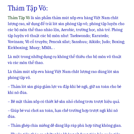
Thảm Tập Võ:
Thảm Tập Võ
là sản phẩm thảm mút xốp eva hàng Việt Nam chất
lượng cao, sử dụng để trải lót sàn phòng tập võ; phòng tập luyện cho
các bộ môn thể thao nhào lộn, Aerobic, trường học, nhà trẻ. Phòng
tập luyện võ thuật các bộ môn như: Taekwondo; Karatedo;
Vovinam; Võ cổ truyền; Pencak silat; Sanshuu; Aikido; Judo; Boxing;
Kickboxing; Muay; MMA.. .
Là một trong những dụng cụ không thể thiếu cho bộ môn võ thuật
và các môn thể thao.
Là thảm mút xốp eva hàng Việt Nam chất lượng cao dùng lót sàn
phòng tập võ.
– Thảm lót sàn giúp giảm lực va đập khi bé ngã, giữ an toàn cho bé
khi nô đùa.
– Bề mặt thảm xốp có thiết kế sần nhỏ chống trơn trượt hiệu quả.
– Giúp bé vui chơi an toàn, hạn chế trường hợp trượt ngã khi nô
đùa.
– Thảm ghép chia miếng dễ dàng lắp ráp phù hợp từng không gian.