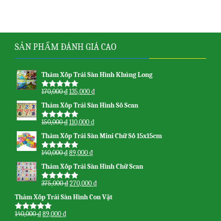
SẢN PHẨM ĐÁNH GIÁ CAO
Thảm Xốp Trải Sàn Hình Khủng Long
170,000
₫
135,000
₫
Được xếp
hạng
5.00
5
Thảm Xốp Trải Sàn Hình Số Scan
sao
150,000
₫
110,000
₫
Được xếp
hạng
5.00
5
Thảm Xốp Trải Sàn Mini Chữ Số 15x15cm
sao
140,000
₫
89,000
₫
Được xếp
hạng
5.00
5
Thảm Xốp Trải Sàn Hình Chữ Scan
sao
375,000
₫
270,000
₫
Được xếp
hạng
5.00
5
Thảm Xốp Trải Sàn Hình Con Vật
sao
140,000
₫
89,000
₫
Được xếp