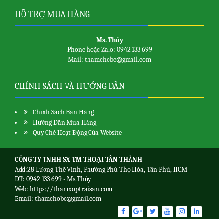
hạng
5.00
5
sao
HỖ TRỢ MUA HÀNG
Ms. Thủy
Phone hoặc Zalo: 0942 133 699
Mail: thamchobe@gmail.com
CHÍNH SÁCH VÀ HƯỚNG DẪN
Chính Sách Bán Hàng
Hướng Dẫn Mua Hàng
Quy Chế Hoạt Động Của Website
CÔNG TY TNHH SX TM THOẠI TÂN THÀNH
Add:28 Lương Thế Vinh, Phường Phú Thọ Hòa, Tân Phú, HCM
ĐT: 0942 133 699 - Ms.Thủy
Web:
https://thamxoptraisan.com
Email: thamchobe@gmail.com