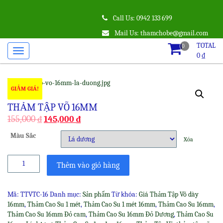
Call Us: 0942 133 699
Mail Us: thamchobe@gmail.com
TOTAL
0
0
₫
GIẢM GIÁ!
THẢM TẬP VÕ 16MM
155,000
₫
145,000
₫
Màu Sắc
Xóa
Thảm
Thêm vào giỏ hàng
Tập
Võ
16mm
Mã:
TTVTC-16
Danh mục:
Sản phẩm
Từ khóa:
Giá Thảm Tập Võ dày
số
16mm
,
Thảm Cao Su 1 mét
,
Thảm Cao Su 1 mét 16mm
,
Thảm Cao Su 16mm
,
lượng
Thảm Cao Su 16mm Đỏ cam
,
Thảm Cao Su 16mm Đỏ Dương
,
Thảm Cao Su