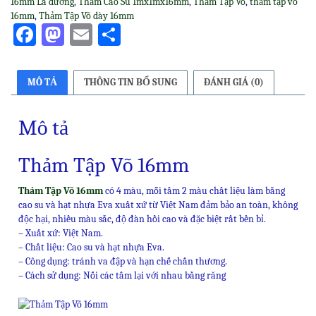
16mm Lá dương
,
Thảm Cao Su 1mx1mx16mm
,
Thảm Tập Võ
,
thảm tập võ
16mm
,
Thảm Tập Võ dày 16mm
Facebook
Mastodon
Email
Share
MÔ TẢ
THÔNG TIN BỔ SUNG
ĐÁNH GIÁ (0)
Mô tả
Thảm Tập Võ 16mm
Thảm Tập Võ 16mm
có 4 màu, mỗi tấm 2 màu chất liệu làm bằng
cao su và hạt nhựa Eva xuất xứ từ Việt Nam đảm bảo an toàn, không
độc hại, nhiều màu sắc, độ đàn hồi cao và đặc biệt rất bền bỉ.
– Xuất xứ: Việt Nam.
– Chất liệu: Cao su và hạt nhựa Eva.
– Công dụng: tránh va đập và hạn chế chấn thương.
– Cách sử dụng: Nối các tấm lại với nhau bằng răng