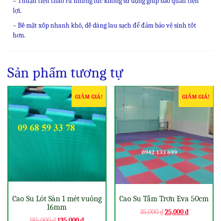
– Thuận tiện tháo ra những lúc không sử dụng giúp bảo quản tiện
lợi.
– Bề mặt xốp nhanh khô, dễ dàng lau sạch để đảm bảo vệ sinh tốt
hơn.
Sản phẩm tương tự
GIẢM GIÁ!
GIẢM GIÁ!
Cao Su Lót Sàn 1 mét vuông
Cao Su Tấm Trơn Eva 50cm
16mm
35,000
₫
25,000
₫
185,000
₫
135,000
₫