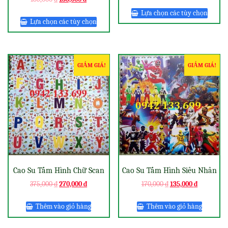
Lựa chọn các tùy chọn
Lựa chọn các tùy chọn
GIẢM GIÁ!
GIẢM GIÁ!
Cao Su Tấm Hình Chữ Scan
Cao Su Tấm Hình Siêu Nhân
375,000
₫
270,000
₫
170,000
₫
135,000
₫
Thêm vào giỏ hàng
Thêm vào giỏ hàng