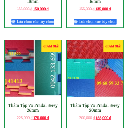
18mm
16mm
185,000
₫
150,000
₫
155,000
₫
135,000
₫
Lựa chọn các tùy chọn
Lựa chọn các tùy chọn
GIẢM GIÁ!
GIẢM GIÁ!
Thảm Tập Võ Pradal Serey
Thảm Tập Võ Pradal Serey
26mm
20mm
225,000
₫
175,000
₫
200,000
₫
155,000
₫