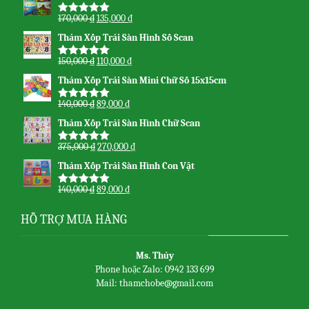
170,000
₫
135,000
₫
Được xếp
hạng
5.00
5
Thảm Xốp Trải Sàn Hình Số Scan
sao
150,000
₫
110,000
₫
Được xếp
hạng
5.00
5
Thảm Xốp Trải Sàn Mini Chữ Số 15x15cm
sao
140,000
₫
89,000
₫
Được xếp
hạng
5.00
5
Thảm Xốp Trải Sàn Hình Chữ Scan
sao
375,000
₫
270,000
₫
Được xếp
hạng
5.00
5
Thảm Xốp Trải Sàn Hình Con Vật
sao
140,000
₫
89,000
₫
Được xếp
hạng
5.00
5
sao
HỖ TRỢ MUA HÀNG
Ms. Thủy
Phone hoặc Zalo: 0942 133 699
Mail: thamchobe@gmail.com