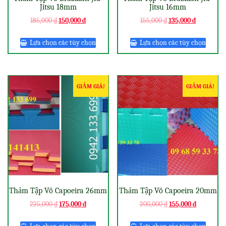
Jitsu 18mm
Jitsu 16mm
185,000
₫
150,000
₫
155,000
₫
135,000
₫
Lựa chọn các tùy chọn
Lựa chọn các tùy chọn
GIẢM GIÁ!
GIẢM GIÁ!
Thảm Tập Võ Capoeira 26mm
Thảm Tập Võ Capoeira 20mm
225,000
₫
175,000
₫
200,000
₫
155,000
₫