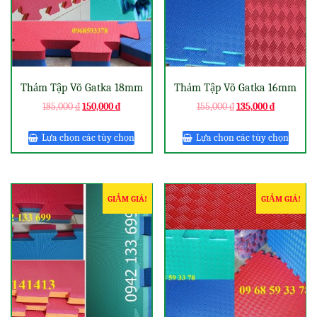
Thảm Tập Võ Gatka 18mm
Thảm Tập Võ Gatka 16mm
185,000
₫
150,000
₫
155,000
₫
135,000
₫
Lựa chọn các tùy chọn
Lựa chọn các tùy chọn
GIẢM GIÁ!
GIẢM GIÁ!