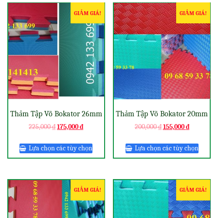
GIẢM GIÁ!
GIẢM GIÁ!
Thảm Tập Võ Bokator 26mm
Thảm Tập Võ Bokator 20mm
225,000
₫
175,000
₫
200,000
₫
155,000
₫
Lựa chọn các tùy chọn
Lựa chọn các tùy chọn
GIẢM GIÁ!
GIẢM GIÁ!