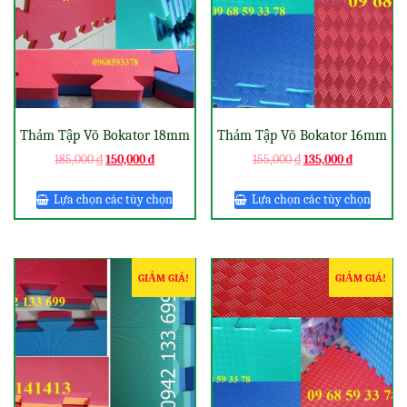
Thảm Tập Võ Bokator 18mm
Thảm Tập Võ Bokator 16mm
185,000
₫
150,000
₫
155,000
₫
135,000
₫
Lựa chọn các tùy chọn
Lựa chọn các tùy chọn
GIẢM GIÁ!
GIẢM GIÁ!