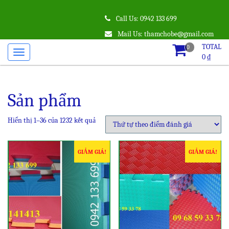
Call Us: 0942 133 699
Mail Us: thamchobe@gmail.com
TOTAL
0
0
₫
Sản phẩm
Hiển thị 1–36 của 1232 kết quả
GIẢM GIÁ!
GIẢM GIÁ!