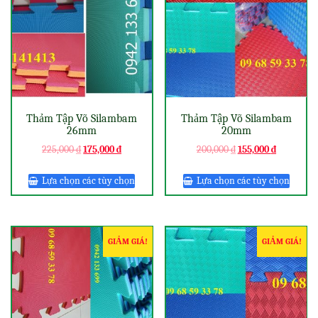
Thảm Tập Võ Silambam
Thảm Tập Võ Silambam
26mm
20mm
225,000
₫
175,000
₫
200,000
₫
155,000
₫
Lựa chọn các tùy chọn
Lựa chọn các tùy chọn
GIẢM GIÁ!
GIẢM GIÁ!