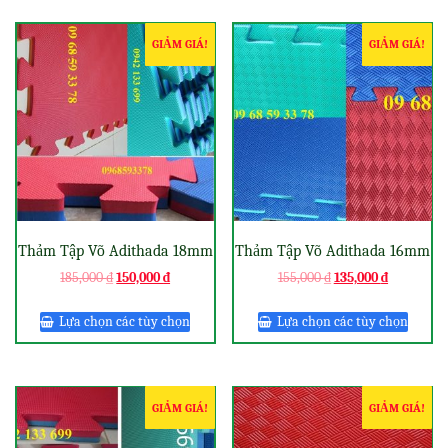
GIẢM GIÁ!
GIẢM GIÁ!
Thảm Tập Võ Adithada 18mm
Thảm Tập Võ Adithada 16mm
185,000
₫
150,000
₫
155,000
₫
135,000
₫
Lựa chọn các tùy chọn
Lựa chọn các tùy chọn
GIẢM GIÁ!
GIẢM GIÁ!