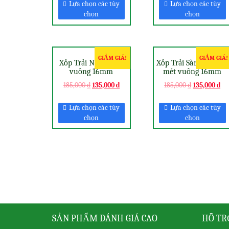
Lựa chọn các tùy
Lựa chọn các tùy
chọn
chọn
GIẢM GIÁ!
GIẢM GIÁ!
Xốp Trải Nhà 1 mét
Xốp Trải Sàn Cho Bé 1
vuông 16mm
mét vuông 16mm
185,000
₫
135,000
₫
185,000
₫
135,000
₫
Lựa chọn các tùy
Lựa chọn các tùy
chọn
chọn
SẢN PHẨM ĐÁNH GIÁ CAO
HỖ TR