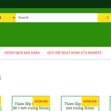
rch
CHÍNH SÁCH BÁN HÀNG
QUY CHẾ HOẠT ĐỘNG CỦA WEBSITE
m
GIẢM GIÁ!
GIẢM GIÁ!
Thảm Xếp Hình Cho
Thảm Xốp Cho Bé 1
Bé 1 mét vuông 16mm
mét vuông 16mm