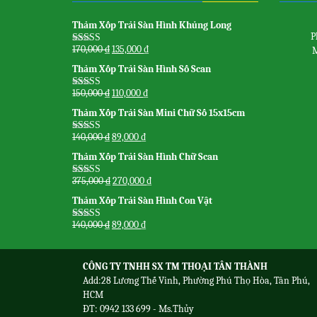
Thảm Xốp Trải Sàn Hình Khủng Long
P
170,000
₫
135,000
₫
M
Được xếp
hạng
5.00
5
Thảm Xốp Trải Sàn Hình Số Scan
sao
150,000
₫
110,000
₫
Được xếp
hạng
5.00
5
Thảm Xốp Trải Sàn Mini Chữ Số 15x15cm
sao
140,000
₫
89,000
₫
Được xếp
hạng
5.00
5
Thảm Xốp Trải Sàn Hình Chữ Scan
sao
375,000
₫
270,000
₫
Được xếp
hạng
5.00
5
Thảm Xốp Trải Sàn Hình Con Vật
sao
140,000
₫
89,000
₫
Được xếp
hạng
5.00
5
sao
CÔNG TY TNHH SX TM THOẠI TÂN THÀNH
Add:28 Lương Thế Vinh, Phường Phú Thọ Hòa, Tân Phú,
HCM
ĐT: 0942 133 699 - Ms.Thủy