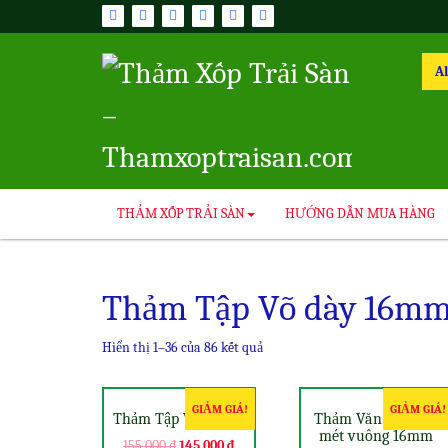
Skip
to
content
Sea
for:
THẢM XỐP TRẢI SÀN
HƯỚNG DẪN MUA HÀNG
Thảm Tập Võ dày 16m
Hiển thị 1–36 của 86 kết quả
GIẢM GIÁ!
GIẢM GIÁ!
Thảm Tập Võ 16mm
Thảm Văn Phòng 1
mét vuông 16mm
155,000
₫
145,000
₫