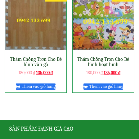
Thảm Chống Trơn Cho Bé
Thảm Chống Trơn Cho Bé
hình vân gỗ
hình hoạt hình
180,000
₫
135,000
₫
180,000
₫
135,000
₫
Thêm vào giỏ hàng
Thêm vào giỏ hàng
SẢN PHẨM ĐÁNH GIÁ CAO