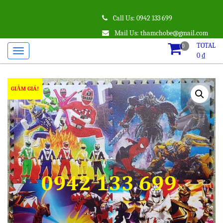
Call Us: 0942 133 699
Mail Us: thamchobe@gmail.com
TOTAL
0
0
₫
GIẢM GIÁ!