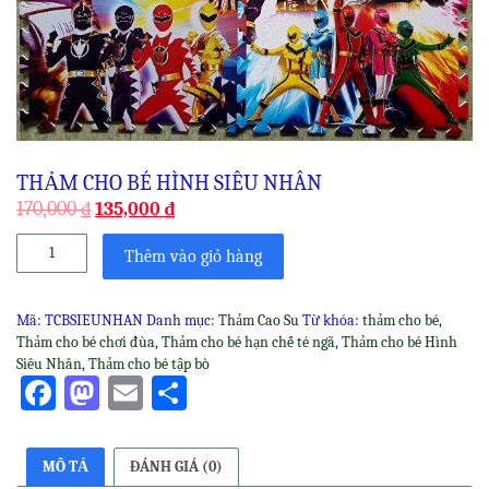
THẢM CHO BÉ HÌNH SIÊU NHÂN
170,000
₫
135,000
₫
Thảm
Thêm vào giỏ hàng
cho
bé
Hình
Mã:
TCBSIEUNHAN
Danh mục:
Thảm Cao Su
Từ khóa:
thảm cho bé
,
Siêu
Thảm cho bé chơi đùa
,
Thảm cho bé hạn chế té ngã
,
Thảm cho bé Hình
Nhân
Siêu Nhân
,
Thảm cho bé tập bò
số
Facebook
Mastodon
Email
Share
lượng
MÔ TẢ
ĐÁNH GIÁ (0)