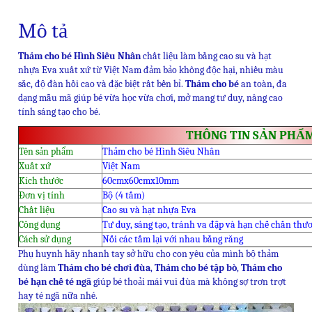
Mô tả
Thảm cho bé Hình Siêu Nhân
chất liệu làm bằng cao su và hạt
nhựa Eva xuất xứ từ Việt Nam đảm bảo không độc hại, nhiều màu
sắc, độ đàn hồi cao và đặc biệt rất bền bỉ.
Thảm cho bé
an toàn, đa
dạng mẫu mã giúp bé vừa học vừa chơi, mở mang tư duy, nâng cao
tính sáng tạo cho bé.
THÔNG TIN SẢN PHẨ
Tên sản phẩm
Thảm cho bé Hình Siêu Nhân
Xuất xứ
Việt Nam
Kích thước
60cmx60cmx10mm
Đơn vị tính
Bộ (4 tấm)
Chất liệu
Cao su và hạt nhựa Eva
Công dụng
Tư duy, sáng tạo, tránh va đập và hạn chế chấn thư
Cách sử dụng
Nối các tấm lại với nhau bằng răng
Phụ huynh hãy nhanh tay sở hữu cho con yêu của mình bộ thảm
dùng làm
Thảm cho bé chơi đùa
,
Thảm cho bé tập bò
,
Thảm cho
bé hạn chế té ngã
giúp bé thoải mái vui đùa mà không sợ trơn trợt
hay té ngã nữa nhé.