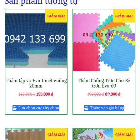
Sản phẩm tương tự
GIẢM GIÁ!
GIẢM GIÁ!
Thảm tập võ Eva 1 mét vuông
Thảm Chống Trơn Cho Bé
20mm
trơn Eva 60
185,000
₫
155,000
₫
160,000
₫
89,000
₫
Lựa chọn các tùy chọn
Thêm vào giỏ hàng
GIẢM GIÁ!
GIẢM GIÁ!