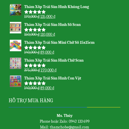
Thảm Xốp Trải Sàn Hình Khủng Long
170,000
₫
135,000
₫
Được xếp
hạng
5.00
5
Thảm Xốp Trải Sàn Hình Số Scan
sao
150,000
₫
110,000
₫
Được xếp
hạng
5.00
5
Thảm Xốp Trải Sàn Mini Chữ Số 15x15cm
sao
140,000
₫
89,000
₫
Được xếp
hạng
5.00
5
Thảm Xốp Trải Sàn Hình Chữ Scan
sao
375,000
₫
270,000
₫
Được xếp
hạng
5.00
5
Thảm Xốp Trải Sàn Hình Con Vật
sao
140,000
₫
89,000
₫
Được xếp
hạng
5.00
5
sao
HỖ TRỢ MUA HÀNG
Ms. Thủy
Phone hoặc Zalo: 0942 133 699
Mail: thamchobe@gmail.com