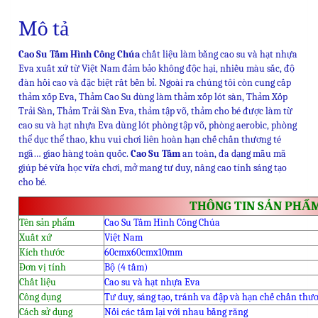
Mô tả
Cao Su Tấm Hình Công Chúa
chất liệu làm bằng cao su và hạt nhựa
Eva xuất xứ từ Việt Nam đảm bảo không độc hại, nhiều màu sắc, độ
đàn hồi cao và đặc biệt rất bền bỉ. Ngoài ra chúng tôi còn cung cấp
thảm xốp Eva, Thảm Cao Su dùng làm thảm xốp lót sàn, Thảm Xốp
Trải Sàn, Thảm Trải Sàn Eva, thảm tập võ, thảm cho bé được làm từ
cao su và hạt nhựa Eva dùng lót phòng tập võ, phòng aerobic, phòng
thể dục thể thao, khu vui chơi liên hoàn hạn chế chấn thương té
ngã… giao hàng toàn quốc.
Cao Su Tấm
an toàn, đa dạng mẫu mã
giúp bé vừa học vừa chơi, mở mang tư duy, nâng cao tính sáng tạo
cho bé.
THÔNG TIN SẢN PHẨ
Tên sản phẩm
Cao Su Tấm Hình Công Chúa
Xuất xứ
Việt Nam
Kích thước
60cmx60cmx10mm
Đơn vị tính
Bộ (4 tấm)
Chất liệu
Cao su và hạt nhựa Eva
Công dụng
Tư duy, sáng tạo, tránh va đập và hạn chế chấn thư
Cách sử dụng
Nối các tấm lại với nhau bằng răng