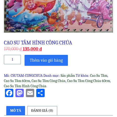
CAO SU TẤM HÌNH CÔNG CHÚA
170,000
₫
135,000
₫
Cao
Thêm vào giỏ hàng
Su
Tấm
Hình
Mã:
CSUTAM-CONGCHUA
Danh mục:
Sản phẩm
Từ khóa:
Cao Su Tấm
,
Công
Cao Su Tấm 60cm
,
Cao Su Tấm Công Chúa
,
Cao Su Tấm Công Chúa 60cm
,
Chúa
Cao Su Tấm Hình Công Chúa
số
Facebook
Mastodon
Email
Share
lượng
MÔ TẢ
ĐÁNH GIÁ (0)