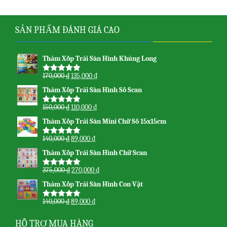
SẢN PHẨM ĐÁNH GIÁ CAO
Thảm Xốp Trải Sàn Hình Khủng Long
170,000
₫
135,000
₫
Được xếp
hạng
5.00
5
Thảm Xốp Trải Sàn Hình Số Scan
sao
150,000
₫
110,000
₫
Được xếp
hạng
5.00
5
Thảm Xốp Trải Sàn Mini Chữ Số 15x15cm
sao
140,000
₫
89,000
₫
Được xếp
hạng
5.00
5
Thảm Xốp Trải Sàn Hình Chữ Scan
sao
375,000
₫
270,000
₫
Được xếp
hạng
5.00
5
Thảm Xốp Trải Sàn Hình Con Vật
sao
140,000
₫
89,000
₫
Được xếp
hạng
5.00
5
sao
HỖ TRỢ MUA HÀNG