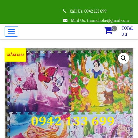
Call Us: 0942 133 699
Mail Us: thamchobe@gmail.com
TOTAL
0
0
₫
GIẢM GIÁ!