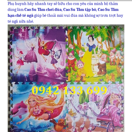
Phụ huynh hãy nhanh tay sở hữu cho con yêu của mình bộ thảm
dùng làm
Cao Su Tấm chơi đùa
,
Cao Su Tấm tập bò
,
Cao Su Tấm
hạn chế té ngã
giúp bé thoải mái vui đùa mà không sợ trơn trợt hay
té ngã nữa nhé.