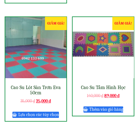
GIẢM GIÁ!
GIẢM GIÁ!
Cao Su Lót Sàn Trơn Eva
Cao Su Tấm Hình Học
50cm
140,000
₫
89,000
₫
35,000
₫
25,000
₫
Thêm vào giỏ hàng
Lựa chọn các tùy chọn