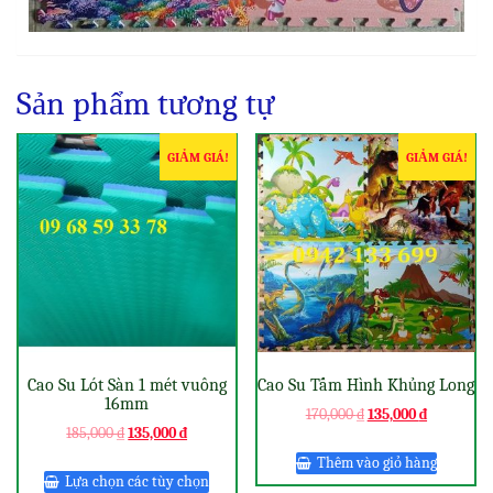
Sản phẩm tương tự
GIẢM GIÁ!
GIẢM GIÁ!
Cao Su Lót Sàn 1 mét vuông
Cao Su Tấm Hình Khủng Long
16mm
170,000
₫
135,000
₫
185,000
₫
135,000
₫
Thêm vào giỏ hàng
Lựa chọn các tùy chọn