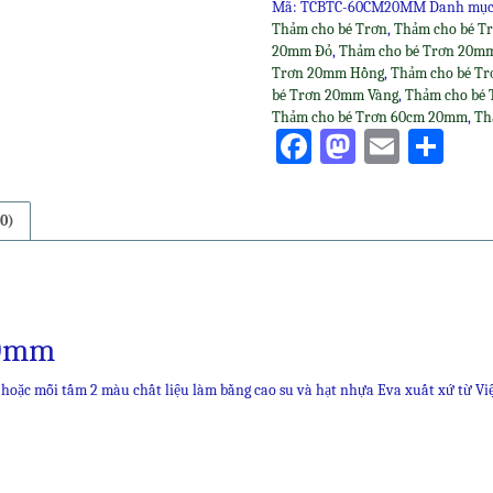
Mã:
TCBTC-60CM20MM
Danh mụ
60cm
Thảm cho bé Trơn
,
Thảm cho bé T
20mm
20mm Đỏ
,
Thảm cho bé Trơn 20m
số
Trơn 20mm Hồng
,
Thảm cho bé T
lượng
bé Trơn 20mm Vàng
,
Thảm cho bé 
Thảm cho bé Trơn 60cm 20mm
,
Th
Facebook
Mastodo
Email
Sha
0)
20mm
hoặc mỗi tấm 2 màu chất liệu làm bằng cao su và hạt nhựa Eva xuất xứ từ Vi