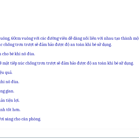
ông, 60cm vuông với các đường viền dễ dàng nối liền với nhau tạo thành một
xúc chống trơn trượt sẽ đảm bảo được độ an toàn khi bé sử dụng.
n cho bé khi nô đùa.
bề mặt tiếp xúc chống trơn trượt sẽ đảm bảo được độ an toàn khi bé sử dụng.
ệu quả.
khi nô đùa.
ng gian.
n tiện lợi.
inh tốt hơn.
ơi sáng cho căn phòng.