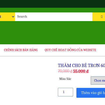
rch
CHÍNH SÁCH BÁN HÀNG
QUY CHẾ HOẠT ĐỘNG CỦA WEBSITE
THẢM CHO BÉ TRƠN 6
70,000
₫
55,000
₫
Màu Sắc
Thảm
Thêm vào giỏ 
cho
bé
Trơn