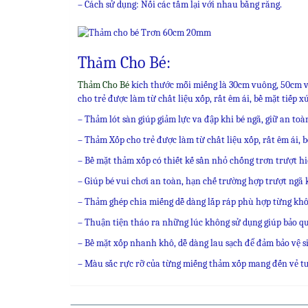
– Cách sử dụng: Nối các tấm lại với nhau bằng răng.
Thảm Cho Bé:
Thảm Cho Bé
kích thước mỗi miếng là 30cm vuông, 50cm vu
cho trẻ được làm từ chất liệu xốp, rất êm ái, bề mặt tiếp 
– Thảm lót sàn giúp giảm lực va đập khi bé ngã, giữ an toà
– Thảm Xốp cho trẻ được làm từ chất liệu xốp, rất êm ái, 
– Bề mặt thảm xốp có thiết kế sần nhỏ chống trơn trượt hi
– Giúp bé vui chơi an toàn, hạn chế trường hợp trượt ngã 
– Thảm ghép chia miếng dễ dàng lắp ráp phù hợp từng khô
– Thuận tiện tháo ra những lúc không sử dụng giúp bảo quả
– Bề mặt xốp nhanh khô, dễ dàng lau sạch để đảm bảo vệ s
– Màu sắc rực rỡ của từng miếng thảm xốp mang đến vẻ tư