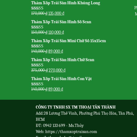
Thảm Xốp Trải Sàn Hình Khủng Long
P
170,000
₫
135,000
₫
M
Được xếp
hạng
5.00
5
Thảm Xốp Trải Sàn Hình Số Scan
sao
150,000
₫
110,000
₫
Được xếp
hạng
5.00
5
Thảm Xốp Trải Sàn Mini Chữ Số 15x15cm
sao
140,000
₫
89,000
₫
Được xếp
hạng
5.00
5
Thảm Xốp Trải Sàn Hình Chữ Scan
sao
375,000
₫
270,000
₫
Được xếp
hạng
5.00
5
Thảm Xốp Trải Sàn Hình Con Vật
sao
140,000
₫
89,000
₫
Được xếp
hạng
5.00
5
sao
CÔNG TY TNHH SX TM THOẠI TÂN THÀNH
Add:28 Lương Thế Vinh, Phường Phú Thọ Hòa, Tân Phú,
HCM
ĐT: 0942 133 699 - Ms.Thủy
Web:
https://thamxoptraisan.com