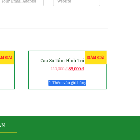
ẢM GIÁ!
GIẢM GIÁ!
an
Cao Su Tấm Hình Trái Cây
140,000
₫
89,000
₫
Thêm vào giỏ hàng
ẪN