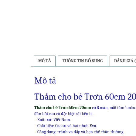
MÔ TẢ
THÔNG TIN BỔ SUNG
ĐÁNH GIÁ (
Mô tả
Thảm cho bé Trơn 60cm 
Thảm cho bé Trơn 60cm 20mm
có 8 màu, mỗi tấm 1 màu 
đàn hồi cao và đặc biệt rất bền bỉ.
– Xuất xứ: Việt Nam.
– Chất liệu: Cao su và hạt nhựa Eva.
– Công dụng: tránh va đập và hạn chế chấn thương.