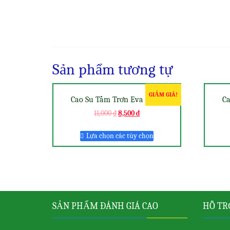
Sản phẩm tương tự
GIẢM GIÁ!
Cao Su Tấm Trơn Eva 30cm
C
11,000
₫
8,500
₫
Lựa chọn các tùy chọn
SẢN PHẨM ĐÁNH GIÁ CAO
HỖ TR