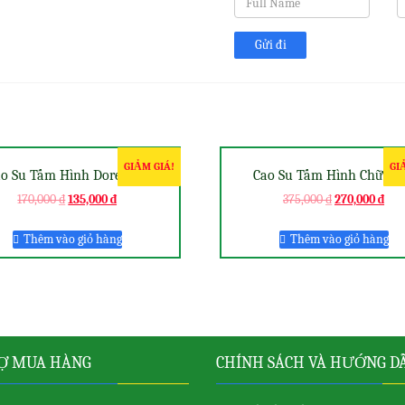
GIẢM GIÁ!
GI
ao Su Tấm Hình Doremon
Cao Su Tấm Hình Chữ Sc
170,000
₫
135,000
₫
375,000
₫
270,000
₫
Thêm vào giỏ hàng
Thêm vào giỏ hàng
Ợ MUA HÀNG
CHÍNH SÁCH VÀ HƯỚNG D