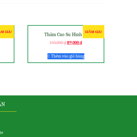
ẢM GIÁ!
GIẢM GIÁ!
x15cm
Thảm Cao Su Hình Số
140,000
₫
89,000
₫
Thêm vào giỏ hàng
ẪN
te