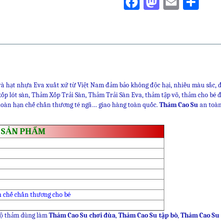
Facebook
Mastodo
Email
Sha
số
lượng
và hạt nhựa Eva xuất xứ từ Việt Nam đảm bảo không độc hại, nhiều màu sắc, độ
p lót sàn, Thảm Xốp Trải Sàn, Thảm Trải Sàn Eva, thảm tập võ, thảm cho bé đ
 hoàn hạn chế chấn thương té ngã… giao hàng toàn quốc.
Thảm Cao Su
an toàn
 SẢN PHẨM
ạn chế chấn thương cho bé
bộ thảm dùng làm
Thảm Cao Su chơi đùa
,
Thảm Cao Su tập bò
,
Thảm Cao Su 