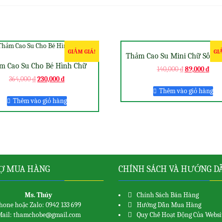
GIẢM GIÁ!
GI
Thảm Cao Su Mini Chữ Số 15
m Cao Su Cho Bé Hình Chữ
140,000
₫
89,000
₫
364,000
₫
230,000
₫
Thêm vào giỏ hàng
Thêm vào giỏ hàng
Ợ MUA HÀNG
CHÍNH SÁCH VÀ HƯỚNG D
Ms. Thủy
Chính Sách Bán Hàng
hone hoặc Zalo: 0942 133 699
Hướng Dẫn Mua Hàng
ail: thamchobe@gmail.com
Quy Chế Hoạt Động Của Websi