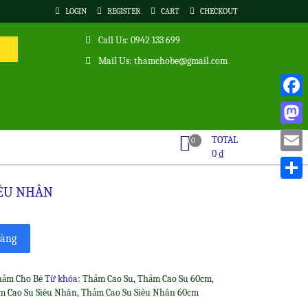
LOGIN
REGISTER
CART
CHECKOUT
Call Us: 0942 133 699
Mail Us: thamchobe@gmail.com
Faceb
Masto
TOTAL
0
0
₫
Email
Share
IÊU NHÂN
hàng
hảm Cho Bé
Từ khóa:
Thảm Cao Su
,
Thảm Cao Su 60cm
,
m Cao Su Siêu Nhân
,
Thảm Cao Su Siêu Nhân 60cm