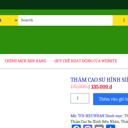
rch
CHÍNH SÁCH BÁN HÀNG
QUY CHẾ HOẠT ĐỘNG CỦA WEBSITE
THẢM CAO SU HÌNH S
170,000
₫
135,000
₫
Thảm
Thêm vào giỏ 
Cao
Su
Hình
Mã:
TCS-SIEUNHAN
Danh mục:
T
Siêu
Thảm Cao Su Hình Siêu Nhân
,
Thả
Nhân