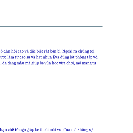
n
re
 đàn hồi cao và đặc biệt rất bền bỉ. Ngoài ra chúng tôi
ược làm từ cao su và hạt nhựa Eva dùng lót phòng tập võ,
, đa dạng mẫu mã giúp bé vừa học vừa chơi, mở mang tư
hạn chế té ngã
giúp bé thoải mái vui đùa mà không sợ