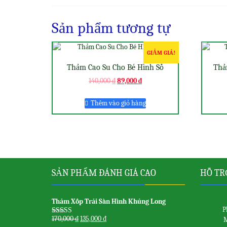
Sản phẩm tương tự
GIẢM GIÁ!
Thảm Cao Su Cho Bé Hình Số
Thả
140,000
₫
89,000
₫
Thêm vào giỏ hàng
SẢN PHẨM ĐÁNH GIÁ CAO
HỖ TR
Thảm Xốp Trải Sàn Hình Khủng Long
P
170,000
₫
135,000
₫
M
Được xếp