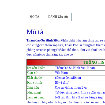
MÔ TẢ
ĐÁNH GIÁ (0)
Mô tả
Thảm Cao Su Hình Siêu Nhân
chất liệu làm bằng cao su 
còn cung cấp thảm xốp Eva, Thảm Cao Su dùng làm thảm xố
phòng aerobic, phòng thể dục thể thao, khu vui chơi liên
duy, nâng cao tính sáng tạo cho bé.
THÔNG TIN
Tên Sản Phẩm
Thảm Cao Su Hình Siêu Nhân
Xuất xứ
Việt Nam
Kích thước
60cmx60cmx10mm
Đơn vị tính
Bộ (4 tấm)
Chất liệu
Cao su và hạt nhựa Eva
Công dụng
Tư duy, sáng tạo, tránh va đập và h
Cách sử dụng
Nối các tấm lại với nhau bằng răng
Phụ huynh hãy nhanh tay sở hữu cho con yêu của mình 