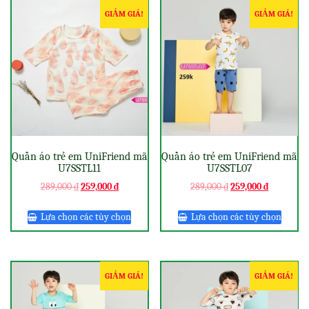
GIẢM GIÁ!
GIẢM GIÁ!
Quần áo trẻ em UniFriend mã
Quần áo trẻ em UniFriend mã
U7SSTL11
U7SSTL07
289,000
₫
259,000
₫
289,000
₫
259,000
₫
Lựa chọn các tùy chọn
Lựa chọn các tùy chọn
GIẢM GIÁ!
GIẢM GIÁ!