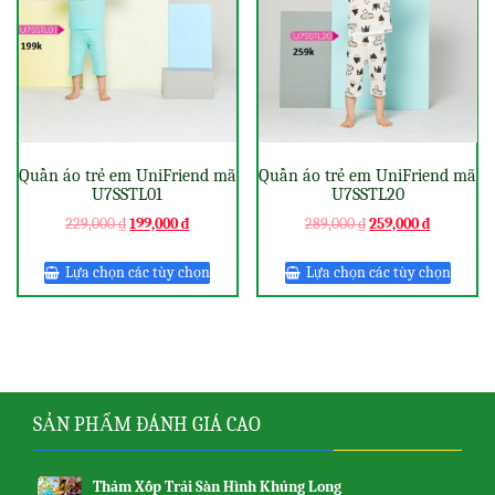
Quần áo trẻ em UniFriend mã
Quần áo trẻ em UniFriend mã
U7SSTL01
U7SSTL20
229,000
₫
199,000
₫
289,000
₫
259,000
₫
Lựa chọn các tùy chọn
Lựa chọn các tùy chọn
SẢN PHẨM ĐÁNH GIÁ CAO
Thảm Xốp Trải Sàn Hình Khủng Long