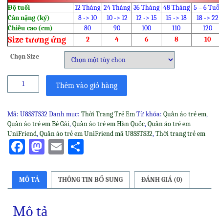
Độ tuổi
12 Tháng
24 Tháng
36 Tháng
48 Tháng
5 – 6 Tuổ
Cân nặng (ký)
8 -> 10
10 -> 12
12 -> 15
15 -> 18
18 -> 22
Chiều cao (cm)
80
90
100
110
120
Size tương ứng
2
4
6
8
10
Chọn Size
Quần
Thêm vào giỏ hàng
áo
trẻ
em
Mã:
U8SSTS32
Danh mục:
Thời Trang Trẻ Em
Từ khóa:
Quần áo trẻ em
,
UniFriend
Quần áo trẻ em Bé Gái
,
Quần áo trẻ em Hàn Quốc
,
Quần áo trẻ em
mã
UniFriend
,
Quần áo trẻ em UniFriend mã U8SSTS32
,
Thời trang trẻ em
U8SSTS32
Facebook
Mastodon
Email
Share
số
lượng
MÔ TẢ
THÔNG TIN BỔ SUNG
ĐÁNH GIÁ (0)
Mô tả