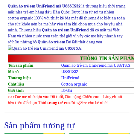
Quần áo trẻ em UniFriend mã U8SSTS32
là thương hiệu thời trang
mặc nhà trẻ em hàng đầu Hàn Quốc. Được làm từ sợi tự nhiên
cotton organic 100% với thiết kế bắt mắt dễ thương đặc biệt an toàn
cho sức khỏe nên ba me hãy yên tâm khi chọn mua cho bé yêu nhà
mình. Thương hiệu
Quần áo trẻ em UniFriend
đã có mặt tại Việt
Nam và nhiều nước trên trên thế giới vì vậy các mẹ hãy nhanh tay
sở hữu những bộ
Quần áo trẻ em Bé Gái
thật đáng yêu…
THÔNG TIN SẢN PHẨ
Tên sản phẩm
Quần áo trẻ em UniFriend mã U8SSTS32
Mã số
U8SSTS32
Thương hiệu
UniFriend
Chất liệu
Cotton organic
Giới tính
Bé Gái
>>>Các mẹ nhớ dựa vào Độ tuổi, Cân nặng, Chiều cao – bảng chỉ số
bên trên để chọn
Thời trang trẻ em
đúng Size cho bé nhé!
Sản phẩm tương tự