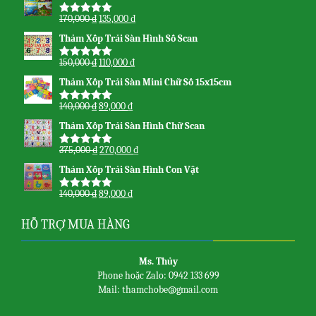
170,000
₫
135,000
₫
Được xếp
hạng
5.00
5
Thảm Xốp Trải Sàn Hình Số Scan
sao
150,000
₫
110,000
₫
Được xếp
hạng
5.00
5
Thảm Xốp Trải Sàn Mini Chữ Số 15x15cm
sao
140,000
₫
89,000
₫
Được xếp
hạng
5.00
5
Thảm Xốp Trải Sàn Hình Chữ Scan
sao
375,000
₫
270,000
₫
Được xếp
hạng
5.00
5
Thảm Xốp Trải Sàn Hình Con Vật
sao
140,000
₫
89,000
₫
Được xếp
hạng
5.00
5
sao
HỖ TRỢ MUA HÀNG
Ms. Thủy
Phone hoặc Zalo: 0942 133 699
Mail: thamchobe@gmail.com