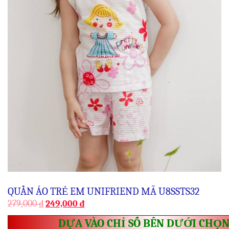
QUẦN ÁO TRẺ EM UNIFRIEND MÃ U8SSTS32
279,000
₫
249,000
₫
DỰA VÀO CHỈ SỐ BÊN DƯỚI CHỌN