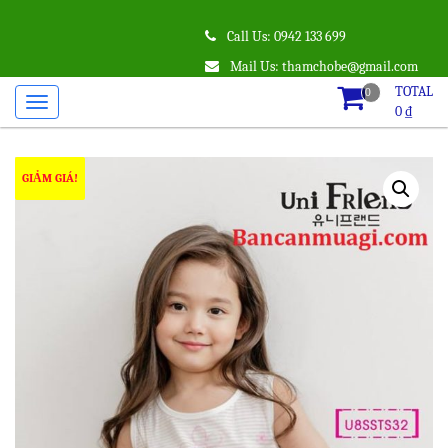
Call Us: 0942 133 699
Mail Us: thamchobe@gmail.com
TOTAL
0
0
₫
GIẢM GIÁ!