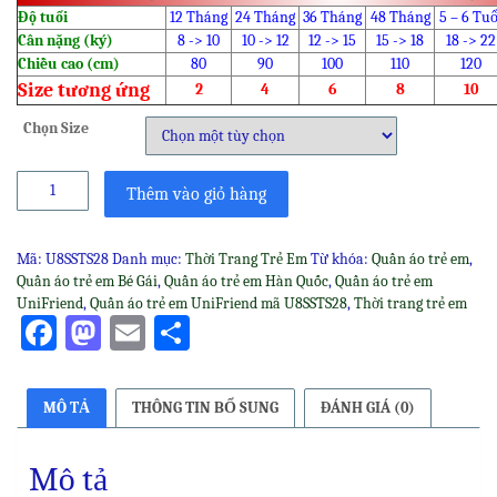
Độ tuổi
12 Tháng
24 Tháng
36 Tháng
48 Tháng
5 – 6 Tuổ
Cân nặng (ký)
8 -> 10
10 -> 12
12 -> 15
15 -> 18
18 -> 22
Chiều cao (cm)
80
90
100
110
120
Size tương ứng
2
4
6
8
10
Chọn Size
Quần
Thêm vào giỏ hàng
áo
trẻ
em
Mã:
U8SSTS28
Danh mục:
Thời Trang Trẻ Em
Từ khóa:
Quần áo trẻ em
,
UniFriend
Quần áo trẻ em Bé Gái
,
Quần áo trẻ em Hàn Quốc
,
Quần áo trẻ em
mã
UniFriend
,
Quần áo trẻ em UniFriend mã U8SSTS28
,
Thời trang trẻ em
U8SSTS28
Facebook
Mastodon
Email
Share
số
lượng
MÔ TẢ
THÔNG TIN BỔ SUNG
ĐÁNH GIÁ (0)
Mô tả