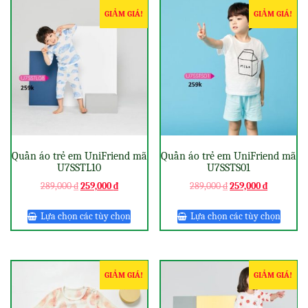
GIẢM GIÁ!
GIẢM GIÁ!
Quần áo trẻ em UniFriend mã
Quần áo trẻ em UniFriend mã
U7SSTL10
U7SSTS01
289,000
₫
259,000
₫
289,000
₫
259,000
₫
Lựa chọn các tùy chọn
Lựa chọn các tùy chọn
GIẢM GIÁ!
GIẢM GIÁ!