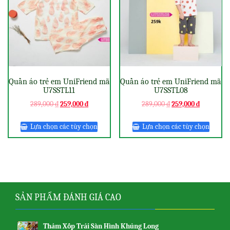
Quần áo trẻ em UniFriend mã
Quần áo trẻ em UniFriend mã
U7SSTL11
U7SSTL08
289,000
₫
259,000
₫
289,000
₫
259,000
₫
Lựa chọn các tùy chọn
Lựa chọn các tùy chọn
SẢN PHẨM ĐÁNH GIÁ CAO
Thảm Xốp Trải Sàn Hình Khủng Long