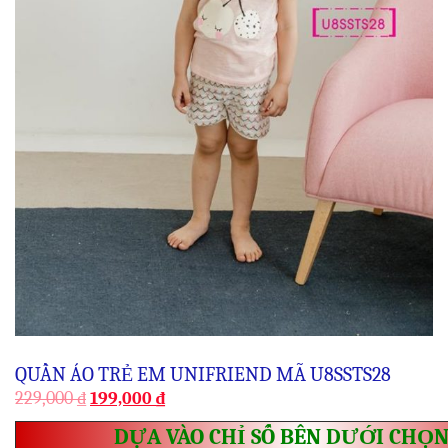
QUẦN ÁO TRẺ EM UNIFRIEND MÃ U8SSTS28
229,000
₫
199,000
₫
DỰA VÀO CHỈ SỐ BÊN DƯỚI CHỌN