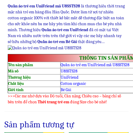
Quần áo trẻ em UniFriend mã U8SSTS28
là thương hiệu thời trang
mặc nhà trẻ em hàng đầu Hàn Quốc. Được làm từ sợi tự nhiên
cotton organic 100% với thiết kế bắt mắt dễ thương đặc biệt an toàn
cho sức khỏe nên ba me hãy yên tâm khi chọn mua cho bé yêu nhà
mình. Thương hiệu
Quần áo trẻ em UniFriend
đã có mặt tại Việt
Nam và nhiều nước trên trên thế giới vì vậy các mẹ hãy nhanh tay
sở hữu những bộ
Quần áo trẻ em Bé Gái
thật đáng yêu…
THÔNG TIN SẢN PHẨ
Tên sản phẩm
Quần áo trẻ em UniFriend mã U8SSTS28
Mã số
U8SSTS28
Thương hiệu
UniFriend
Chất liệu
Cotton organic
Giới tính
Bé Gái
>>>Các mẹ nhớ dựa vào Độ tuổi, Cân nặng, Chiều cao – bảng chỉ số
bên trên để chọn
Thời trang trẻ em
đúng Size cho bé nhé!
Sản phẩm tương tự