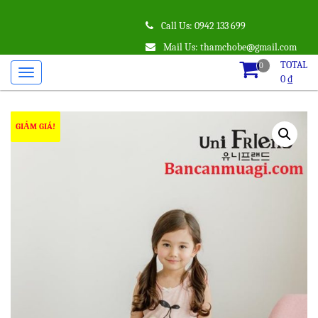
Call Us: 0942 133 699
Mail Us: thamchobe@gmail.com
TOTAL
0
0
₫
GIẢM GIÁ!