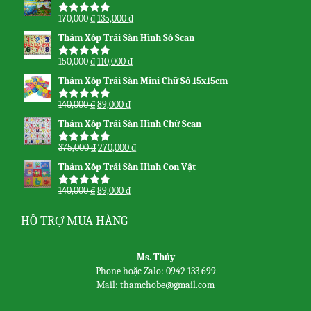
170,000
₫
135,000
₫
Được xếp
hạng
5.00
5
Thảm Xốp Trải Sàn Hình Số Scan
sao
150,000
₫
110,000
₫
Được xếp
hạng
5.00
5
Thảm Xốp Trải Sàn Mini Chữ Số 15x15cm
sao
140,000
₫
89,000
₫
Được xếp
hạng
5.00
5
Thảm Xốp Trải Sàn Hình Chữ Scan
sao
375,000
₫
270,000
₫
Được xếp
hạng
5.00
5
Thảm Xốp Trải Sàn Hình Con Vật
sao
140,000
₫
89,000
₫
Được xếp
hạng
5.00
5
sao
HỖ TRỢ MUA HÀNG
Ms. Thủy
Phone hoặc Zalo: 0942 133 699
Mail: thamchobe@gmail.com