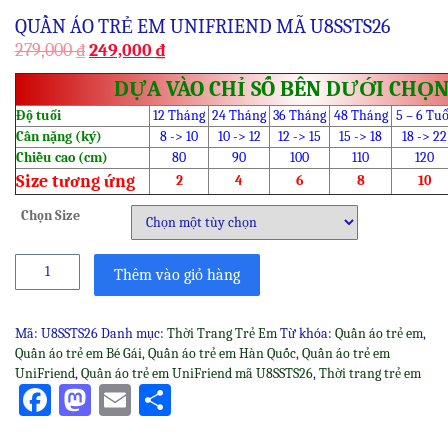
QUẦN ÁO TRẺ EM UNIFRIEND MÃ U8SSTS26
279,000
₫
249,000
₫
DỰA VÀO CHỈ SỐ BÊN DƯỚI CHỌN
Độ tuổi
12 Tháng
24 Tháng
36 Tháng
48 Tháng
5 – 6 Tuổ
Cân nặng (ký)
8 -> 10
10 -> 12
12 -> 15
15 -> 18
18 -> 22
Chiều cao (cm)
80
90
100
110
120
Size tương ứng
2
4
6
8
10
Chọn Size
Quần
Thêm vào giỏ hàng
áo
trẻ
em
Mã:
U8SSTS26
Danh mục:
Thời Trang Trẻ Em
Từ khóa:
Quần áo trẻ em
,
UniFriend
Quần áo trẻ em Bé Gái
,
Quần áo trẻ em Hàn Quốc
,
Quần áo trẻ em
mã
UniFriend
,
Quần áo trẻ em UniFriend mã U8SSTS26
,
Thời trang trẻ em
U8SSTS26
Facebook
Mastodon
Email
Share
số
lượng