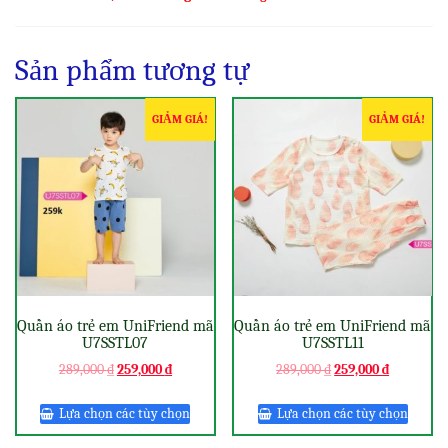
Sản phẩm tương tự
GIẢM GIÁ!
GIẢM GIÁ!
Quần áo trẻ em UniFriend mã
Quần áo trẻ em UniFriend mã
U7SSTL07
U7SSTL11
289,000
₫
259,000
₫
289,000
₫
259,000
₫
Lựa chọn các tùy chọn
Lựa chọn các tùy chọn