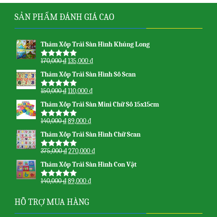
SẢN PHẨM ĐÁNH GIÁ CAO
Thảm Xốp Trải Sàn Hình Khủng Long
170,000
₫
135,000
₫
Được xếp
hạng
5.00
5
Thảm Xốp Trải Sàn Hình Số Scan
sao
150,000
₫
110,000
₫
Được xếp
hạng
5.00
5
Thảm Xốp Trải Sàn Mini Chữ Số 15x15cm
sao
140,000
₫
89,000
₫
Được xếp
hạng
5.00
5
Thảm Xốp Trải Sàn Hình Chữ Scan
sao
375,000
₫
270,000
₫
Được xếp
hạng
5.00
5
Thảm Xốp Trải Sàn Hình Con Vật
sao
140,000
₫
89,000
₫
Được xếp
hạng
5.00
5
sao
HỖ TRỢ MUA HÀNG