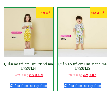
GIẢM GIÁ!
GIẢM GIÁ!
Quần áo trẻ em UniFriend mã
Quần áo trẻ em UniFriend mã
U7SSTL14
U7SSTL12
289,000
₫
259,000
₫
289,000
₫
259,000
₫
Lựa chọn các tùy chọn
Lựa chọn các tùy chọn