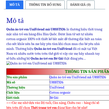
MÔ TẢ
THÔNG TIN BỔ SUNG
ĐÁNH GIÁ (0)
Mô tả
Quần áo trẻ em UniFriend mã U8SSTS26
là thương hiệu thời trang
mặc nhà trẻ em hàng đầu Hàn Quốc. Được làm từ sợi tự nhiên
cotton organic 100% với thiết kế bắt mắt dễ thương đặc biệt an toàn
cho sức khỏe nên ba me hãy yên tâm khi chọn mua cho bé yêu nhà
mình. Thương hiệu
Quần áo trẻ em UniFriend
đã có mặt tại Việt
Nam và nhiều nước trên trên thế giới vì vậy các mẹ hãy nhanh tay
sở hữu những bộ
Quần áo trẻ em Bé Gái
thật đáng yêu…
THÔNG TIN SẢN PHẨ
Tên sản phẩm
Quần áo trẻ em UniFriend mã U8SSTS26
Mã số
U8SSTS26
Thương hiệu
UniFriend
Chất liệu
Cotton organic
Giới tính
Bé Gái
>>>Các mẹ nhớ dựa vào Độ tuổi, Cân nặng, Chiều cao – bảng chỉ số
bên trên để chọn
Thời trang trẻ em
đúng Size cho bé nhé!