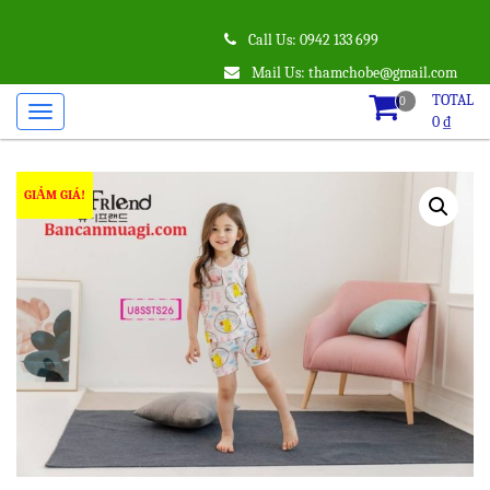
Call Us: 0942 133 699
Mail Us: thamchobe@gmail.com
TOTAL
0
0
₫
GIẢM GIÁ!