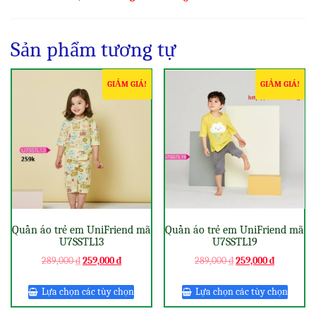
Sản phẩm tương tự
GIẢM GIÁ!
GIẢM GIÁ!
Quần áo trẻ em UniFriend mã
Quần áo trẻ em UniFriend mã
U7SSTL13
U7SSTL19
289,000
₫
259,000
₫
289,000
₫
259,000
₫
Lựa chọn các tùy chọn
Lựa chọn các tùy chọn