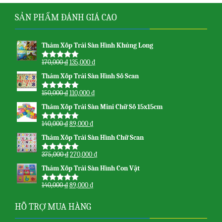
SẢN PHẨM ĐÁNH GIÁ CAO
Thảm Xốp Trải Sàn Hình Khủng Long
170,000
₫
135,000
₫
Được xếp
hạng
5.00
5
Thảm Xốp Trải Sàn Hình Số Scan
sao
150,000
₫
110,000
₫
Được xếp
hạng
5.00
5
Thảm Xốp Trải Sàn Mini Chữ Số 15x15cm
sao
140,000
₫
89,000
₫
Được xếp
hạng
5.00
5
Thảm Xốp Trải Sàn Hình Chữ Scan
sao
375,000
₫
270,000
₫
Được xếp
hạng
5.00
5
Thảm Xốp Trải Sàn Hình Con Vật
sao
140,000
₫
89,000
₫
Được xếp
hạng
5.00
5
sao
HỖ TRỢ MUA HÀNG