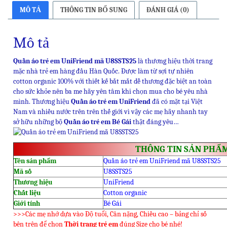
MÔ TẢ
THÔNG TIN BỔ SUNG
ĐÁNH GIÁ (0)
Mô tả
Quần áo trẻ em UniFriend mã U8SSTS25
là thương hiệu thời trang
mặc nhà trẻ em hàng đầu Hàn Quốc. Được làm từ sợi tự nhiên
cotton organic 100% với thiết kế bắt mắt dễ thương đặc biệt an toàn
cho sức khỏe nên ba me hãy yên tâm khi chọn mua cho bé yêu nhà
mình. Thương hiệu
Quần áo trẻ em UniFriend
đã có mặt tại Việt
Nam và nhiều nước trên trên thế giới vì vậy các mẹ hãy nhanh tay
sở hữu những bộ
Quần áo trẻ em Bé Gái
thật đáng yêu…
THÔNG TIN SẢN PHẨ
Tên sản phẩm
Quần áo trẻ em UniFriend mã U8SSTS25
Mã số
U8SSTS25
Thương hiệu
UniFriend
Chất liệu
Cotton organic
Giới tính
Bé Gái
>>>Các mẹ nhớ dựa vào Độ tuổi, Cân nặng, Chiều cao – bảng chỉ số
bên trên để chọn
Thời trang trẻ em
đúng Size cho bé nhé!