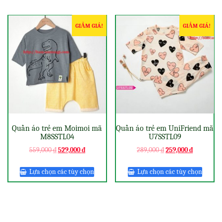
GIẢM GIÁ!
GIẢM GIÁ!
Quần áo trẻ em Moimoi mã
Quần áo trẻ em UniFriend mã
M8SSTL04
U7SSTL09
559,000
₫
529,000
₫
289,000
₫
259,000
₫
Lựa chọn các tùy chọn
Lựa chọn các tùy chọn