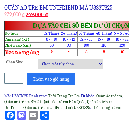
QUẦN ÁO TRẺ EM UNIFRIEND MÃ U8SSTS25
279,000
₫
249,000
₫
DỰA VÀO CHỈ SỐ BÊN DƯỚI CHỌN
Độ tuổi
12 Tháng
24 Tháng
36 Tháng
48 Tháng
5 – 6 Tuổ
Cân nặng (ký)
8 -> 10
10 -> 12
12 -> 15
15 -> 18
18 -> 22
Chiều cao (cm)
80
90
100
110
120
Size tương ứng
2
4
6
8
10
Chọn Size
Quần
Thêm vào giỏ hàng
áo
trẻ
em
Mã:
U8SSTS25
Danh mục:
Thời Trang Trẻ Em
Từ khóa:
Quần áo trẻ em
,
UniFriend
Quần áo trẻ em Bé Gái
,
Quần áo trẻ em Hàn Quốc
,
Quần áo trẻ em
mã
UniFriend
,
Quần áo trẻ em UniFriend mã U8SSTS25
,
Thời trang trẻ em
U8SSTS25
Facebook
Mastodon
Email
Share
số
lượng