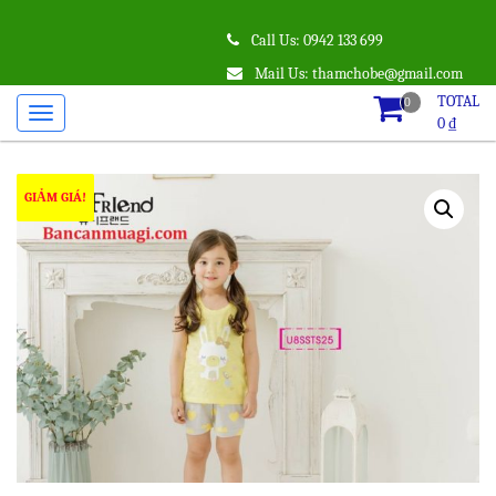
Call Us: 0942 133 699
Mail Us: thamchobe@gmail.com
TOTAL
0
0
₫
GIẢM GIÁ!