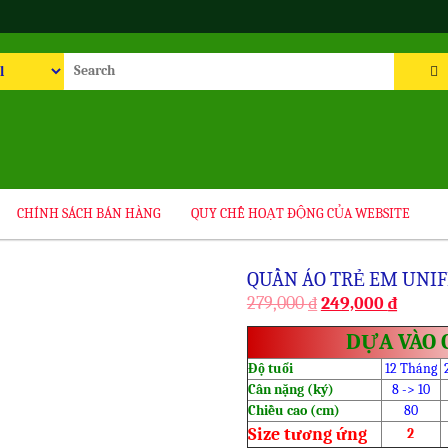
rch
CHÍNH SÁCH BÁN HÀNG
QUY CHẾ HOẠT ĐỘNG CỦA WEBSITE
QUẦN ÁO TRẺ EM UNIF
279,000
₫
249,000
₫
DỰA VÀO 
Độ tuổi
12 Tháng
Cân nặng (ký)
8 -> 10
Chiều cao (cm)
80
Size tương ứng
2