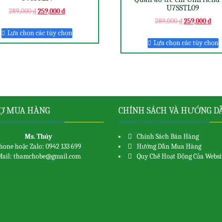
U7SSTL09
289,000
₫
259,000
₫
289,000
₫
259,000
₫
Lựa chọn các tùy chọn
Lựa chọn các tùy chọn
Ợ MUA HÀNG
CHÍNH SÁCH VÀ HƯỚNG D
Ms. Thủy
Chính Sách Bán Hàng
hone hoặc Zalo: 0942 133 699
Hướng Dẫn Mua Hàng
ail: thamchobe@gmail.com
Quy Chế Hoạt Động Của Websi