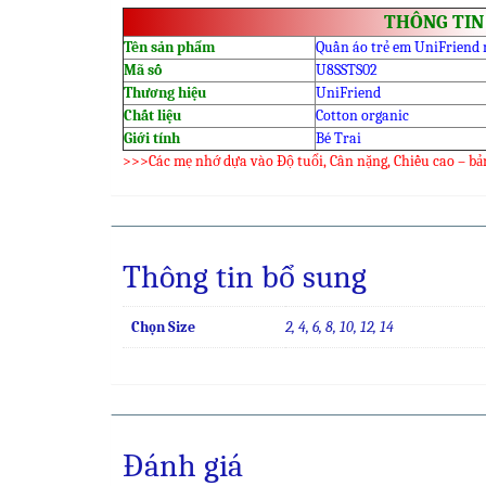
THÔNG TIN
Tên sản phẩm
Quần áo trẻ em UniFriend
Mã số
U8SSTS02
Thương hiệu
UniFriend
Chất liệu
Cotton organic
Giới tính
Bé Trai
>>>Các mẹ nhớ dựa vào Độ tuổi, Cân nặng, Chiều cao – bả
Thông tin bổ sung
Chọn Size
2, 4, 6, 8, 10, 12, 14
Đánh giá