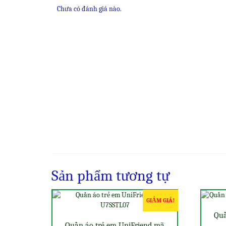
Chưa có đánh giá nào.
Sản phẩm tương tự
GIẢM GIÁ!
Quầ
Quần áo trẻ em UniFriend mã