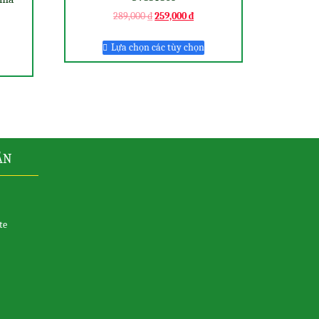
289,000
₫
259,000
₫
Lựa chọn các tùy chọn
ẪN
te