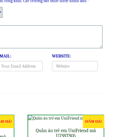
hị công khai.
Các trường bắt buộc được đánh dấu
*
MAIL:
WEBSITE:
ẢM GIÁ!
GIẢM GIÁ!
Quần áo trẻ em UniFriend mã
U7SSTS05
 mã