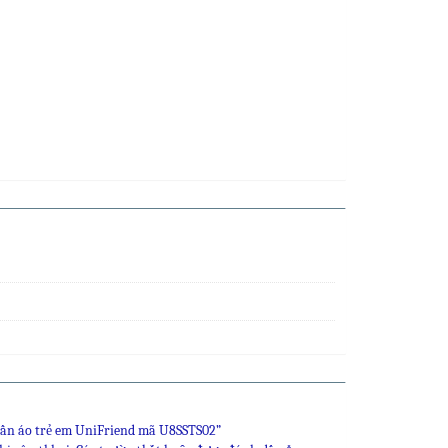
uần áo trẻ em UniFriend mã U8SSTS02”