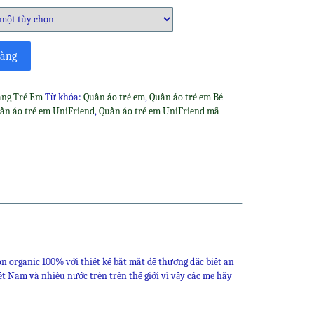
hàng
ang Trẻ Em
Từ khóa:
Quần áo trẻ em
,
Quần áo trẻ em Bé
ần áo trẻ em UniFriend
,
Quần áo trẻ em UniFriend mã
n
re
n organic 100% với thiết kế bắt mắt dễ thương đặc biệt an
ệt Nam và nhiều nước trên trên thế giới vì vậy các mẹ hãy