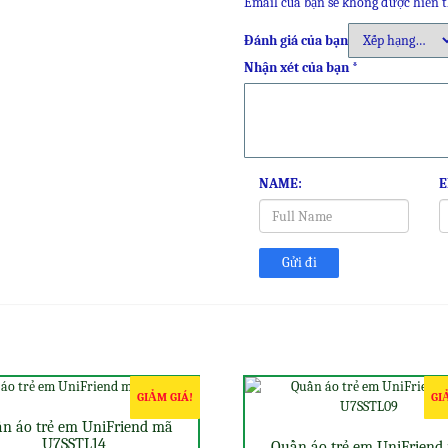
Email của bạn sẽ không được hiển t
Đánh giá của bạn
Nhận xét của bạn
*
NAME:
E
GIẢM GIÁ!
GI
n áo trẻ em UniFriend mã
U7SSTL14
Quần áo trẻ em UniFriend