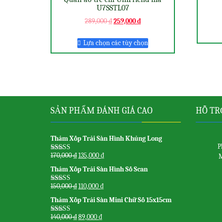
U7SSTL07
289,000
₫
259,000
₫
Lựa chọn các tùy chọn
SẢN PHẨM ĐÁNH GIÁ CAO
HỖ TR
Thảm Xốp Trải Sàn Hình Khủng Long
P
170,000
₫
135,000
₫
M
Được xếp
hạng
5.00
5
Thảm Xốp Trải Sàn Hình Số Scan
sao
150,000
₫
110,000
₫
Được xếp
hạng
5.00
5
Thảm Xốp Trải Sàn Mini Chữ Số 15x15cm
sao
140,000
₫
89,000
₫
Được xếp