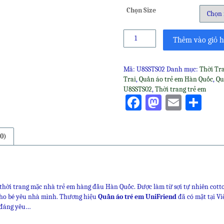
Chọn Size
Quần
Thêm vào giỏ 
áo
trẻ
em
Mã:
U8SSTS02
Danh mục:
Thời Tr
UniFriend
Trai
,
Quần áo trẻ em Hàn Quốc
,
Qu
mã
U8SSTS02
,
Thời trang trẻ em
U8SSTS02
Facebook
Mastodo
Email
Sha
số
lượng
0)
thời trang mặc nhà trẻ em hàng đầu Hàn Quốc. Được làm từ sợi tự nhiên cotto
cho bé yêu nhà mình. Thương hiệu
Quần áo trẻ em UniFriend
đã có mặt tại Vi
 đáng yêu…