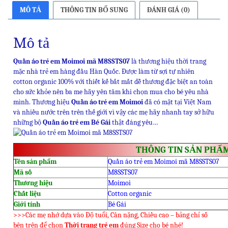
MÔ TẢ
THÔNG TIN BỔ SUNG
ĐÁNH GIÁ (0)
Mô tả
Quần áo trẻ em Moimoi mã M8SSTS07
là thương hiệu thời trang
mặc nhà trẻ em hàng đầu Hàn Quốc. Được làm từ sợi tự nhiên
cotton organic 100% với thiết kế bắt mắt dễ thương đặc biệt an toàn
cho sức khỏe nên ba me hãy yên tâm khi chọn mua cho bé yêu nhà
mình. Thương hiệu
Quần áo trẻ em Moimoi
đã có mặt tại Việt Nam
và nhiều nước trên trên thế giới vì vậy các mẹ hãy nhanh tay sở hữu
những bộ
Quần áo trẻ em Bé Gái
thật đáng yêu…
THÔNG TIN SẢN PHẨ
Tên sản phẩm
Quần áo trẻ em Moimoi mã M8SSTS07
Mã số
M8SSTS07
Thương hiệu
Moimoi
Chất liệu
Cotton organic
Giới tính
Bé Gái
>>>Các mẹ nhớ dựa vào Độ tuổi, Cân nặng, Chiều cao – bảng chỉ số
bên trên để chọn
Thời trang trẻ em
đúng Size cho bé nhé!