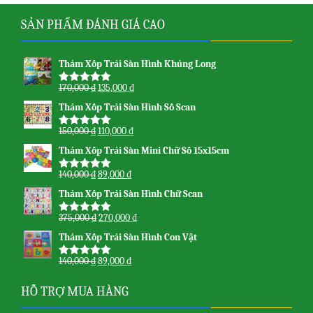
SẢN PHẨM ĐÁNH GIÁ CAO
Thảm Xốp Trải Sàn Hình Khủng Long
170,000
₫
135,000
₫
Được xếp
hạng
5.00
5
Thảm Xốp Trải Sàn Hình Số Scan
sao
150,000
₫
110,000
₫
Được xếp
hạng
5.00
5
Thảm Xốp Trải Sàn Mini Chữ Số 15x15cm
sao
140,000
₫
89,000
₫
Được xếp
hạng
5.00
5
Thảm Xốp Trải Sàn Hình Chữ Scan
sao
375,000
₫
270,000
₫
Được xếp
hạng
5.00
5
Thảm Xốp Trải Sàn Hình Con Vật
sao
140,000
₫
89,000
₫
Được xếp
hạng
5.00
5
sao
HỖ TRỢ MUA HÀNG