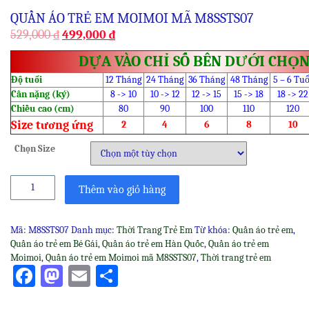
QUẦN ÁO TRẺ EM MOIMOI MÃ M8SSTS07
529,000
₫
499,000
₫
DỰA VÀO CHỈ SỐ BÊN DƯỚI CHỌN
Độ tuổi
12 Tháng
24 Tháng
36 Tháng
48 Tháng
5 – 6 Tuổ
Cân nặng (ký)
8 -> 10
10 -> 12
12 -> 15
15 -> 18
18 -> 22
Chiều cao (cm)
80
90
100
110
120
Size tương ứng
2
4
6
8
10
Chọn Size
Quần
Thêm vào giỏ hàng
áo
trẻ
em
Mã:
M8SSTS07
Danh mục:
Thời Trang Trẻ Em
Từ khóa:
Quần áo trẻ em
,
Moimoi
Quần áo trẻ em Bé Gái
,
Quần áo trẻ em Hàn Quốc
,
Quần áo trẻ em
mã
Moimoi
,
Quần áo trẻ em Moimoi mã M8SSTS07
,
Thời trang trẻ em
M8SSTS07
Facebook
Mastodon
Email
Share
số
lượng