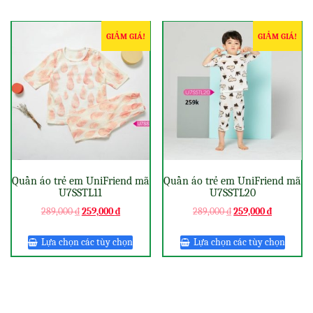
GIẢM GIÁ!
GIẢM GIÁ!
Quần áo trẻ em UniFriend mã
Quần áo trẻ em UniFriend mã
U7SSTL11
U7SSTL20
289,000
₫
259,000
₫
289,000
₫
259,000
₫
Lựa chọn các tùy chọn
Lựa chọn các tùy chọn