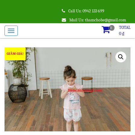
Call Us: 0942 133 699
Mail Us: thamchobe@gmail.com
TOTAL
0
0
₫
GIẢM GIÁ!