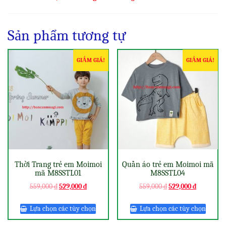
Sản phẩm tương tự
GIẢM GIÁ!
GIẢM GIÁ!
Thời Trang trẻ em Moimoi
Quần áo trẻ em Moimoi mã
mã M8SSTL01
M8SSTL04
559,000
₫
529,000
₫
559,000
₫
529,000
₫
Lựa chọn các tùy chọn
Lựa chọn các tùy chọn