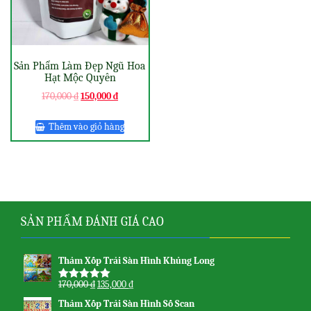
Sản Phẩm Làm Đẹp Ngũ Hoa
Hạt Mộc Quyên
170,000
₫
150,000
₫
Thêm vào giỏ hàng
SẢN PHẨM ĐÁNH GIÁ CAO
Thảm Xốp Trải Sàn Hình Khủng Long
170,000
₫
135,000
₫
Được xếp
hạng
5.00
5
Thảm Xốp Trải Sàn Hình Số Scan
sao