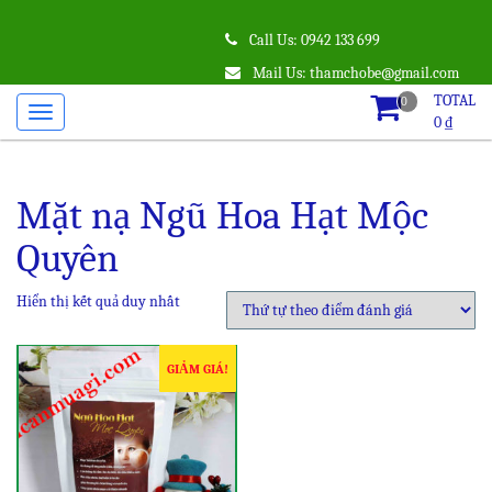
Call Us: 0942 133 699
Mail Us: thamchobe@gmail.com
TOTAL
0
0
₫
Mặt nạ Ngũ Hoa Hạt Mộc
Quyên
Hiển thị kết quả duy nhất
GIẢM GIÁ!