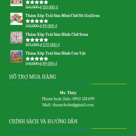
150,000
₫
110,000
₫
Được xếp
hạng
5.00
5
Thảm Xốp Trải Sàn Mini Chữ Số 15x15cm
sao
140,000
₫
89,000
₫
Được xếp
hạng
5.00
5
Thảm Xốp Trải Sàn Hình Chữ Scan
sao
375,000
₫
270,000
₫
Được xếp
hạng
5.00
5
Thảm Xốp Trải Sàn Hình Con Vật
sao
140,000
₫
89,000
₫
Được xếp
hạng
5.00
5
sao
HỖ TRỢ MUA HÀNG
Ms. Thủy
Phone hoặc Zalo: 0942 133 699
Mail: thamchobe@gmail.com
CHÍNH SÁCH VÀ HƯỚNG DẪN